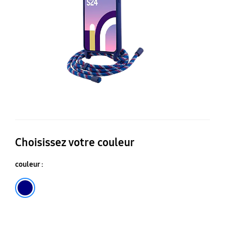
Pa
20
po
Ga
S2
Choisissez votre couleur
couleur :
Bleu marine