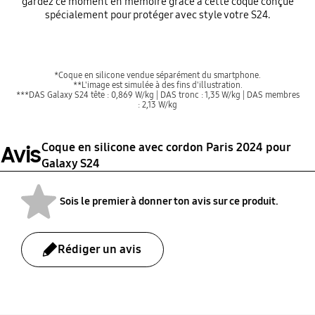
gardez ce moment en mémoire grâce à cette coque conçue
spécialement pour protéger avec style votre S24.
*Coque en silicone vendue séparément du smartphone.
**L'image est simulée à des fins d'illustration.
***DAS Galaxy S24 tête : 0,869 W/kg | DAS tronc : 1,35 W/kg | DAS membres
: 2,13 W/kg
Coque en silicone avec cordon Paris 2024 pour
Avis
Galaxy S24
Sois le premier à donner ton avis sur ce produit.
Rédiger un avis
bazaarvoice Certification Label