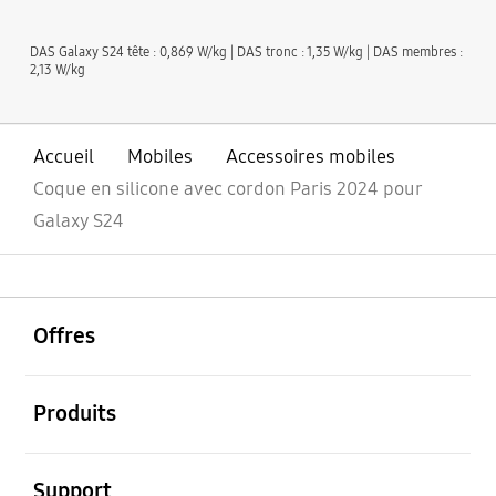
DAS Galaxy S24 tête : 0,869 W/kg | DAS tronc : 1,35 W/kg | DAS membres :
2,13 W/kg
Accueil
Mobiles
Accessoires mobiles
Coque en silicone avec cordon Paris 2024 pour
Galaxy S24
ouvrir
Footer Navigation
Offres
ouvrir
Produits
ouvrir
Support