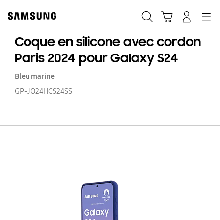
Skip
to
Recherche
Panier
Navigation
Se connecter
content
Coque en silicone avec cordon
Paris 2024 pour Galaxy S24
Bleu marine
GP-JO24HCS24SS
C
e
si
a
c