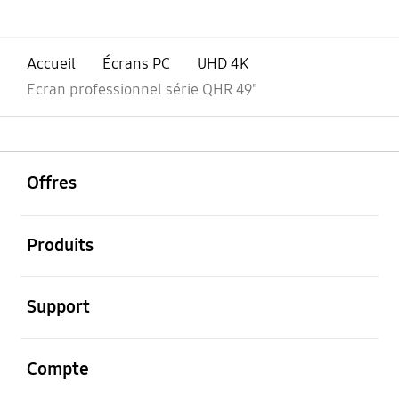
Accueil
Écrans PC
UHD 4K
Ecran professionnel série QHR 49"
ouvrir
Footer Navigation
Offres
ouvrir
Produits
ouvrir
Support
ouvrir
Compte