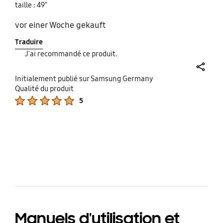
taille : 49"
vor einer Woche gekauft
Traduire
J'ai recommandé ce produit.
share
Initialement publié sur Samsung Germany
Qualité du produit
Product Ratings :
5
bazaarvoice Certification Label
Manuels d'utilisation et