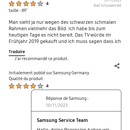
07/11/2023
Product Ratings :
4
Bad Schussenried
taille : 49"
Man sieht ja nur wegen des schwarzen schmalen
Rahmen vielmehr das Bild. Ich habe bis zum
heutigen Tage es nicht bereit. Das TV würde im
Frühjahr 2019 gekauft und ich muss sagen dass ich
nach so langer Zeit immer noch zufrieden bin. Für
Traduire
ein ⁸ k oder gar ein 12 k Bild ultra hd habe ich leider
J'ai recommandé ce produit.
kein Geld. Aber man schätzt das heutige Gerät
immer noch
share
Initialement publié sur Samsung Germany
Qualité du produit
Product Ratings :
4
Réponse de Samsung :
10/11/2023
Samsung Service Team
Hallo, deine Rezension haben wir