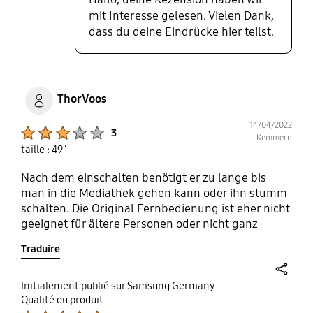
mit Interesse gelesen. Vielen Dank,
dass du deine Eindrücke hier teilst.
ThorVoos
14/04/2022
Product Ratings :
3
Kemmern
taille : 49"
Nach dem einschalten benötigt er zu lange bis
man in die Mediathek gehen kann oder ihn stumm
schalten. Die Original Fernbedienung ist eher nicht
geeignet für ältere Personen oder nicht ganz
Technikaffine.
Traduire
share
Initialement publié sur Samsung Germany
Qualité du produit
Product Ratings :