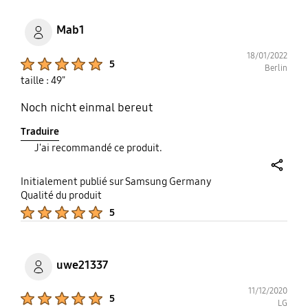
Mab1
18/01/2022
Product Ratings :
5
Berlin
taille : 49"
Noch nicht einmal bereut
Traduire
J'ai recommandé ce produit.
share
Initialement publié sur Samsung Germany
Qualité du produit
Product Ratings :
5
uwe21337
11/12/2020
Product Ratings :
5
LG