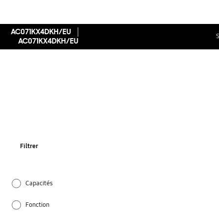
AC071KX4DKH/EU
S
AC071KX4DKH/EU
Filtrer
Capacités
Fonction