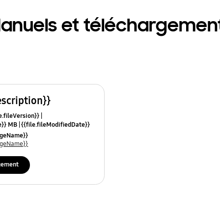
anuels et téléchargemen
escription}}
e.fileVersion}}
ze}} MB
{{file.fileModifiedDate}}
mes}}
uageName}}
uageName}}
gement