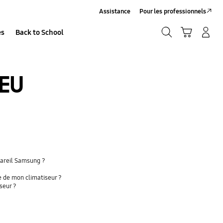
Assistance
Pour les professionnels
Recherche
Panier
Se connecter/S’inscrire
es
Back to School
Recherche
EU
pareil Samsung ?
e de mon climatiseur ?
seur ?