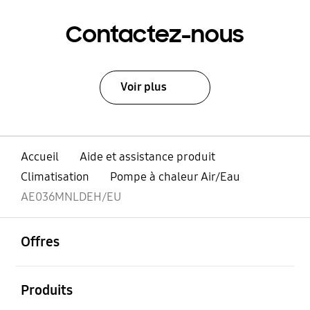
Contactez-nous
Voir plus
Accueil
Aide et assistance produit
Climatisation
Pompe à chaleur Air/Eau
AE036MNLDEH/EU
ouvrir
Footer Navigation
Offres
ouvrir
Produits