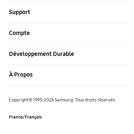
ouvrir
Support
ouvrir
Compte
ouvrir
Développement Durable
ouvrir
À Propos
‌Copyright© 1995-2026 Samsung. Tous droits réservés.
France/Français