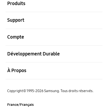
Produits
ouvrir
Support
ouvrir
Compte
ouvrir
Développement Durable
ouvrir
À Propos
‌Copyright© 1995-2026 Samsung. Tous droits réservés.
France/Français