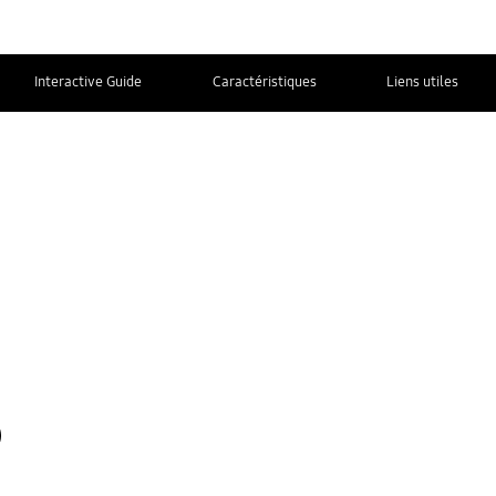
Interactive Guide
Caractéristiques
Liens utiles
NOUS
Informations supplémentaires
CONTACTER