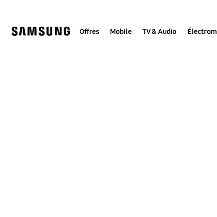
Skip
to
content
Offres
Mobile
TV & Audio
Électro