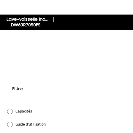
Lave-vaisselle Inox pose libre - DW60R7050FS
DW60R7050FS
Filtrer
Capacités
Guide d'utilisation