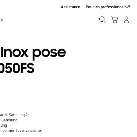
Assistance
Pour les professionnels
Recherche
Panier
Se connecter/S’inscrire
es
Recherche
 Inox pose
050FS
pareil Samsung ?
le Samsung
msung
r de mon lave-vaisselle.