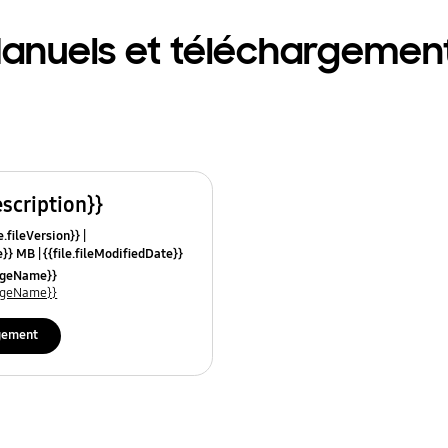
anuels et téléchargemen
escription}}
e.fileVersion}}
ze}} MB
{{file.fileModifiedDate}}
mes}}
uageName}}
uageName}}
gement