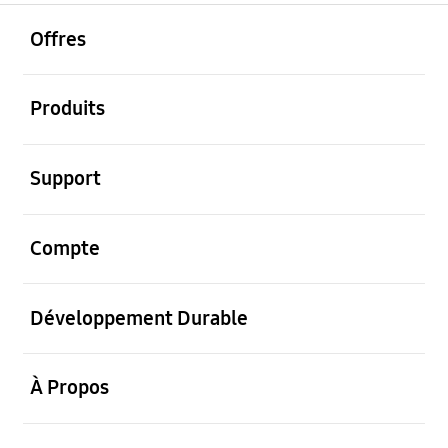
ouvrir
Footer Navigation
Offres
ouvrir
Produits
ouvrir
Support
ouvrir
Compte
ouvrir
Développement Durable
ouvrir
À Propos