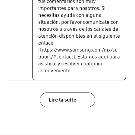
tus comentarios son muy
importantes para nosotros. Si
necesitas ayuda con alguna
situación, por favor comunícate con
nosotros a través de los canales de
atención disponibles en el siguiente
enlace:
[https://www.samsung.com/mx/su
pport/#contact]. Estamos aquí para
asistirte y resolver cualquier
inconveniente.
Lire la suite
bazaarvoice Certification Label