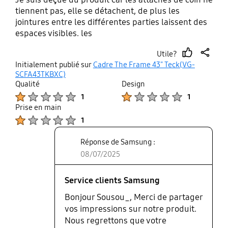
tiennent pas, elle se détachent, de plus les
jointures entre les différentes parties laissent des
espaces visibles. les
Utile?
thumb
share
Initialement publié sur
Cadre The Frame 43" Teck(VG-
up
SCFA43TKBXC)
Qualité
Design
Product Ratings :
Product Ratings :
1
1
Prise en main
Product Ratings :
1
Réponse de Samsung :
08/07/2025
Service clients Samsung
Bonjour Sousou_, Merci de partager
vos impressions sur notre produit.
Nous regrettons que votre