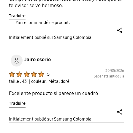
televisor se ve hermoso.
Traduire
J'ai recommandé ce produit.
share
Initialement publié sur Samsung Colombia
Jairo osorio
30/05/2026
Product Ratings :
5
Sabaneta antioquia
taille : 43"
| couleur : Métal doré
Excelente producto si parece un cuadró
Traduire
share
Initialement publié sur Samsung Colombia