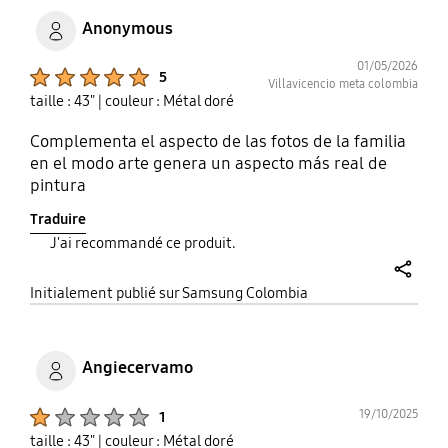
Anonymous
01/05/2026
Product Ratings :
5
Villavicencio meta colombia
taille : 43"
| couleur : Métal doré
Complementa el aspecto de las fotos de la familia
en el modo arte genera un aspecto más real de
pintura
Traduire
J'ai recommandé ce produit.
share
Initialement publié sur Samsung Colombia
Angiecervamo
Product Ratings :
19/10/2025
1
taille : 43"
| couleur : Métal doré