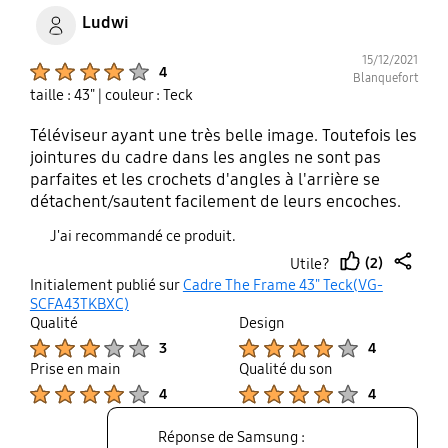
Ludwi
15/12/2021
Product Ratings :
4
Blanquefort
taille : 43"
| couleur : Teck
Téléviseur ayant une très belle image. Toutefois les
jointures du cadre dans les angles ne sont pas
parfaites et les crochets d'angles à l'arrière se
détachent/sautent facilement de leurs encoches.
Je suis obligé de les maintenir avec du ruban
J'ai recommandé ce produit.
adhésif ! A revoir.
(2)
Utile?
thumb
share
Initialement publié sur
Cadre The Frame 43" Teck(VG-
up
SCFA43TKBXC)
Qualité
Design
Product Ratings :
Product Ratings :
3
4
Prise en main
Qualité du son
Product Ratings :
Product Ratings :
4
4
Réponse de Samsung :