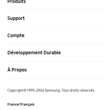
Produits
ouvrir
Support
ouvrir
Compte
ouvrir
Développement Durable
ouvrir
À Propos
‌Copyright© 1995-2026 Samsung. Tous droits réservés.
France/Français