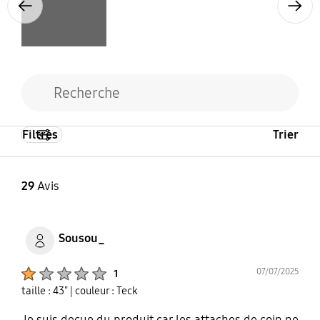
Previous
Next
Filtres
Trier
29
Avis
Sousou_
Product Ratings :
07/07/2025
1
taille : 43"
| couleur : Teck
Je suis deçue du produit car les attaches de coin ne