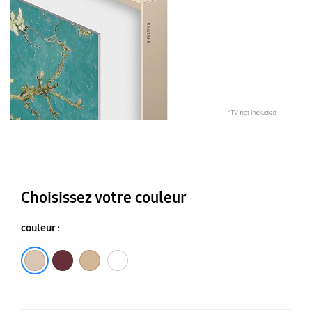
Do
Choisissez votre couleur
couleur :
Noyer
Teck
Métal doré
Blanc moderne