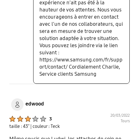
expérience n'ait pas été à la
hauteur de vos attentes. Nous vous
encourageons à entrer en contact
avec l'un de nos collaborateurs, qui
sera en mesure de trouver une
solution adaptée à votre situation.
Vous pouvez les joindre via le lien
suivant :
https://www.samsung.com/fr/supp
ort/contact/ Cordialement Charlie,
Service clients Samsung
edwood
20/03/2022
Product Ratings :
3
Tours
taille : 43"
| couleur : Teck
Même soucis que Ludwi, les attaches de coin ne