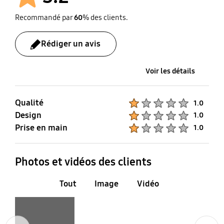
Recommandé par
60
% des clients.
Rédiger un avis
Voir les détails
Qualité
Product Ratings :
1.0
Design
Product Ratings :
1.0
Prise en main
Product Ratings :
1.0
Photos et vidéos des clients
Tout
Image
Vidéo
Layer popup open