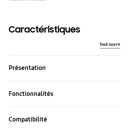
Caractéristiques
Tout ouvrir
Présentation
Couleur
Pouces
Fonctionnalités
Doré
43
Couleur
Type
Garantie
Doré
Métal
Compatibilité
1 an