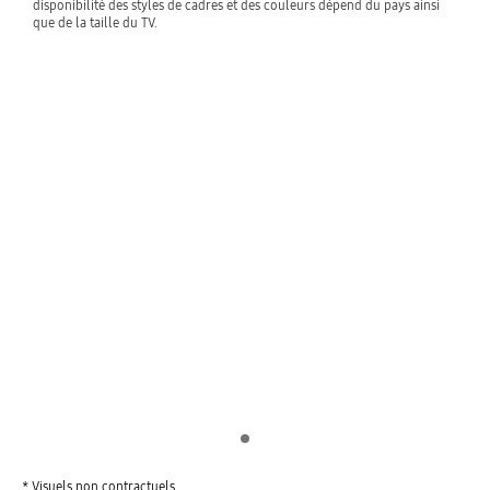
disponibilité des styles de cadres et des couleurs dépend du pays ainsi
que de la taille du TV.
Indicator 1
* Visuels non contractuels