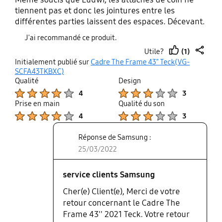
tiennent pas et donc les jointures entre les
différentes parties laissent des espaces. Décevant.
J'ai recommandé ce produit.
(1)
Utile?
thumb
share
Initialement publié sur
Cadre The Frame 43" Teck(VG-
up
SCFA43TKBXC)
Qualité
Design
Product Ratings :
Product Ratings :
4
3
Prise en main
Qualité du son
Product Ratings :
Product Ratings :
4
3
Réponse de Samsung :
25/03/2022
service clients Samsung
Cher(e) Client(e), Merci de votre
retour concernant le Cadre The
Frame 43'' 2021 Teck. Votre retour