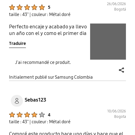
26/06/2026
Product Ratings :
5
Bogotá
taille : 43"
| couleur : Métal doré
Perfecto encaje y acabado ya llevo
play video
un año con el y como el primer dia
Layer popup open
Traduire
Layer popup open
J'ai recommandé ce produit.
share
Initialement publié sur Samsung Colombia
Sebas123
10/06/2026
Product Ratings :
4
Bogota
taille : 43"
| couleur : Métal doré
Compré este producto hace uno días y hace que el