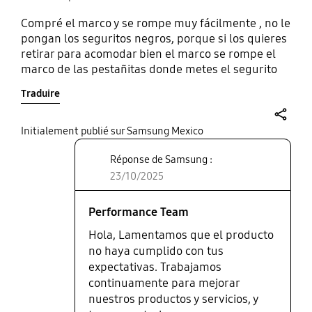
Compré el marco y se rompe muy fácilmente , no le
pongan los seguritos negros, porque si los quieres
retirar para acomodar bien el marco se rompe el
marco de las pestañitas donde metes el segurito
negro , está muy caro para ser tan frágil. Se ve muy
Traduire
bonito puesto el marco y por lo menos son
magnéticas las partes pero para mí no valió la
pena el gasto
share
Initialement publié sur Samsung Mexico
Réponse de Samsung :
23/10/2025
Performance Team
Hola, Lamentamos que el producto
no haya cumplido con tus
expectativas. Trabajamos
continuamente para mejorar
nuestros productos y servicios, y