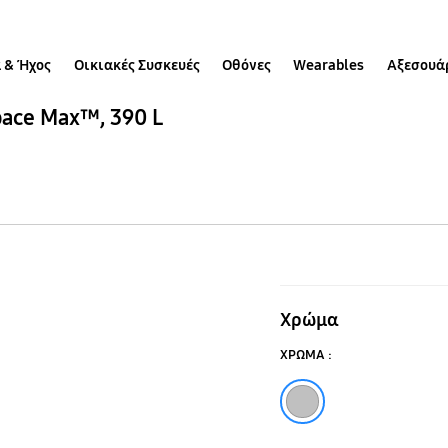
 & Ήχος
Οικιακές Συσκευές
Οθόνες
Wearables
Αξεσουά
ace Max™, 390 L
Ψυγειοκαταψ
RB38T776DS9
Χρώμα
με
ΧΡΩΜΑ :
Space
Ασημί
Max™,
390