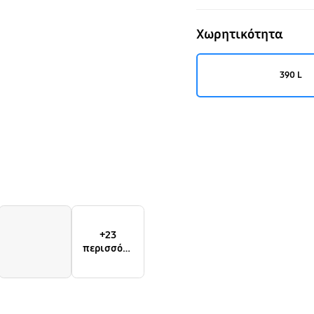
L
Χωρητικότητα
390 L
+23
περισσότε
ρα