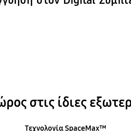
γγύηση στον Digital Συμπι
ρος στις ίδιες εξωτε
Τεχνολογία SpaceMax™