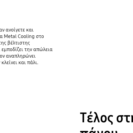
ν ανοίγετε και
α Metal Cooling στο
της βέλτιστης
 εμποδίζει την απώλεια
έον αναπληρώνει
λείνει και πάλι.
Τέλος σ