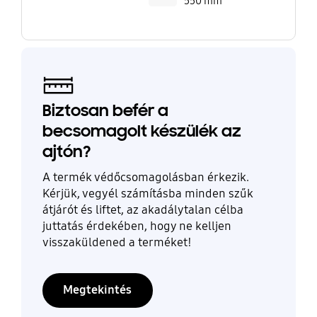
550 mm
Biztosan befér a
becsomagolt készülék az
ajtón?
A termék védőcsomagolásban érkezik.
Kérjük, vegyél számításba minden szűk
átjárót és liftet, az akadálytalan célba
juttatás érdekében, hogy ne kelljen
visszaküldened a terméket!
Megtekintés