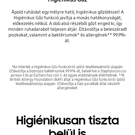
Ápold ruháidat egy mélyre ható, higiénikus gőzöléssel! A
Higiénikus Gőz funkció javítja a mosás hatékonyságát,
előkezelés nélkül. A dob alsó részéből gőzt enged ki, így
minden ruhadarabot teljesen átjár. Eltávolítja a beleszáradt
piszkokat, valamint a baktériumok* és allergének** 99.9%-
át.
*Az Intertek a Higiénikus Gőz funkcióról szóló tesztbeszámoló alapján.
Eltávolítja a bizonyos baktériumok 99.9%-át, beleértve a Staphylococcus
aureus-t és az Escherichia coli-t. Az egyes eredmények eltérhetnek. **A
British Allergy Foundation (BAF) által a Higiénikus Gőz funkcióról szóló
tesztbeszámolója alapján. Eltávolítja a házi poratkák által okozott
allergéneket.
Higiénikusan tiszta
belül is