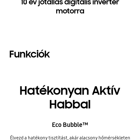
10 év jótállás digitális inverter
motorra
Funkciók
Hatékonyan Aktív
Habbal
Eco Bubble™
Élvezd a hatékony tisztítást, akár alacsony hőmérsékleten