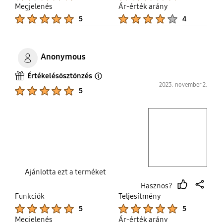
Megjelenés
Ár-érték arány
Product Ratings :
Product Ratings :
5
4
Anonymous
Értékelésösztönzés
Open Tooltip Layer
2023. november 2.
Product Ratings :
5
play video
Layer popup open
Ajánlotta ezt a terméket
Hasznos?
thumb
share
Funkciók
Teljesítmény
up
Product Ratings :
Product Ratings :
5
5
Megjelenés
Ár-érték arány