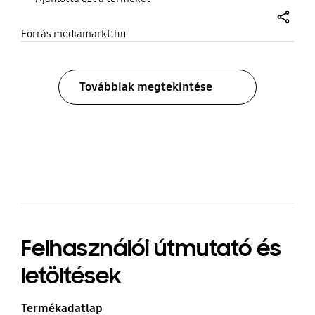
share
Forrás mediamarkt.hu
Továbbiak megtekintése
bazaarvoice Certification Label
Felhasználói útmutató és
letöltések
Termékadatlap