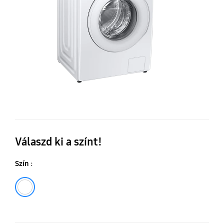
Válaszd ki a színt!
Szín :
Fehér