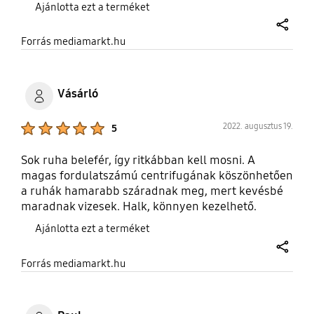
Ajánlotta ezt a terméket
szűk másfél óra. Illetve egy 15 perces program, de
az meg ki tudja mire jó.
share
Forrás mediamarkt.hu
Vásárló
Product Ratings :
2022. augusztus 19.
5
Sok ruha belefér, így ritkábban kell mosni. A
magas fordulatszámú centrifugának köszönhetően
a ruhák hamarabb száradnak meg, mert kevésbé
maradnak vizesek. Halk, könnyen kezelhető.
Ajánlotta ezt a terméket
share
Forrás mediamarkt.hu