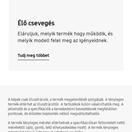
Élő csevegés
Eláruljuk, melyik termék hogy működik, és
melyik modell felel meg az igényeidnek.
Tudj meg többet
A képek csak illusztrációk, a termék megjelenítését szolgálják. A tényleges
termék eltérhet az illusztrációtól. A tartozékok külön vásárolhatók meg. A
jellemzők és a specifikációk a kereskedelmi bevezetésnek megfelelően
pontosak, de előzetes bejelentés nélkül megváltoztathatók.
A termék tényleges méretei eltérhetnek a specifikációban feltüntetett nettó
méretektől (ajtó, gomb, tető elhelyezkedése miatt). A termék tényleges