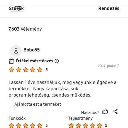
Szintetikus anyagok
Törölközők
VRT
Szűrők
Rendezés
Igen
Nem
Nem
7,603
Vélemény
Gyapjú
Igen
Bobo55
Értékelésösztönzés
Open Tooltip Layer
2024. június 7.
Product Ratings :
5
Lassan 1 éve használjuk, meg vagyunk elégedve a
termékkel. Nagy kapacitása, sok
programlehetőség, csendes működés.
Ajánlotta ezt a terméket
Hasznos?
thumb
share
Funkciók
Teljesítmény
up
Product Ratings :
Product Ratings :
5
5