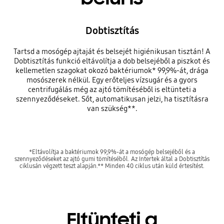
Dobtisztítás
Tartsd a mosógép ajtaját és belsejét higiénikusan tisztán! A
Dobtisztítás funkció eltávolítja a dob belsejéből a piszkot és
kellemetlen szagokat okozó baktériumok* 99,9%-át, drága
mosószerek nélkül. Egy erőteljes vízsugár és a gyors
centrifugálás még az ajtó tömítéséből is eltünteti a
szennyeződéseket. Sőt, automatikusan jelzi, ha tisztításra
van szükség**.
*Eltávolítja a baktériumok 99,9%-át a mosógép belsejéből és a
szennyeződéseket az ajtó gumi tömítéséből. Az Intertek által a Dobtisztítás
ciklusán végzett teszt alapján.** Minden 40 ciklus után küld értesítést.
Eltünteti a