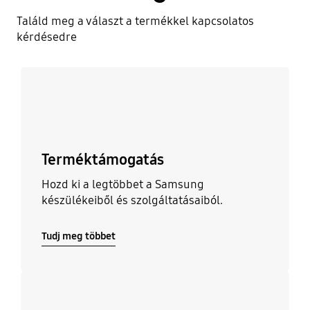
Találd meg a választ a termékkel kapcsolatos
kérdésedre
Tudj meg többet
Terméktámogatás
Hozd ki a legtöbbet a Samsung
készülékeiből és szolgáltatásaiból.
Tudj meg többet
Tudj meg többet