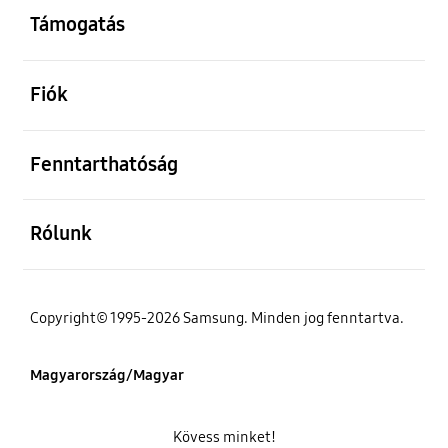
Támogatás
kinyitás
Fiók
kinyitás
Fenntarthatóság
kinyitás
Rólunk
Copyright© 1995-2026 Samsung. Minden jog fenntartva.
Magyarország/Magyar
Kövess minket!