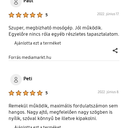
Paul
Product Ratings :
2022. június 17.
5
Szuper, megbizható mosógép. Jól működik.
Egyelőre nincs róla egyéb részletes tapasztalatom.
Ajánlotta ezt a terméket
share
Forrás mediamarkt.hu
Peti
Product Ratings :
2022. június 8.
5
Remekül működik, maximális fordulatszámon sem
hangos. Nagy ajtó, megfelelően nagy szögben is
nyílik, szóval könnyű be illetve kipakolni.
Ajánlotta ezt a terméket