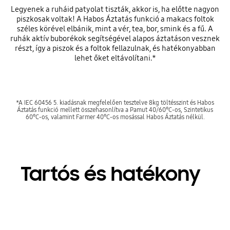
Legyenek a ruháid patyolat tiszták, akkor is, ha előtte nagyon
piszkosak voltak! A Habos Áztatás funkció a makacs foltok
széles körével elbánik, mint a vér, tea, bor, smink és a fű. A
ruhák aktív buborékok segítségével alapos áztatáson vesznek
részt, így a piszok és a foltok fellazulnak, és hatékonyabban
lehet őket eltávolítani.*
*A IEC 60456 5. kiadásnak megfelelően tesztelve 8kg töltésszint és Habos
Áztatás funkció mellett összehasonlítva a Pamut 40/60°C-os, Szintetikus
60°C-os, valamint Farmer 40°C-os mosással Habos Áztatás nélkül.
Tartós és hatékony