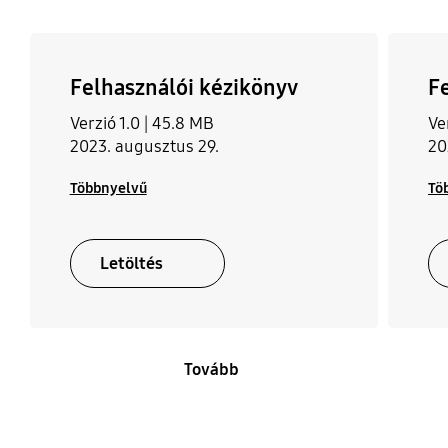
Felhasználói kézikönyv
F
Verzió 1.0 |
45.8 MB
Ve
2023. augusztus 29.
20
Többnyelvű
Tö
Letöltés
Tovább