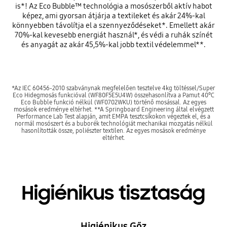
is*! Az Eco Bubble™ technológia a mosószerből aktív habot
képez, ami gyorsan átjárja a textileket és akár 24%-kal
könnyebben távolítja el a szennyeződéseket*. Emellett akár
70%-kal kevesebb energiát használ*, és védi a ruhák színét
és anyagát az akár 45,5%-kal jobb textil védelemmel**.
*Az IEC 60456-2010 szabványnak megfelelően tesztelve 4kg töltéssel/Super
Eco Hidegmosás funkcióval (WF80F5E5U4W) összehasonlítva a Pamut 40°C
Eco Bubble funkció nélkül (WF0702WKU) történő mosással. Az egyes
mosások eredménye eltérhet. **A Springboard Engineering által elvégzett
Performance Lab Test alapján, amit EMPA tesztcsíkokon végeztek el, és a
normál mosószert és a buborék technológiát mechanikai mozgatás nélkül
hasonlították össze, poliészter textilen. Az egyes mosások eredménye
eltérhet.
Higiénikus tisztaság
Higiénikus Gőz