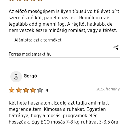
Az előző mosógépem is ilyen típusú volt 8 évet bírt
szerelés nélkül, panelhibás lett. Remélem ez is
legalább addig menni fog. A régitől halkabb, de
nem veszek észre minőség romlást, vagy eltérést.
A MM-ban mint üzletben nem csalódtam gyorsan
Ajánlotta ezt a terméket
és flottul ment a szállítás. Külön plusz szempont
volt számomra, hogy a régi készüléket elvitték.
share
Forrás mediamarkt.hu
Gergő
Product Ratings :
2023. február 9.
4
Két hete használom. Eddig azt tudja ami miatt
megrendeltem. Kimossa a ruhákat. Egyetlen
hátránya, hogy a mosási programok elég
hosszúak. Egy ECO mosás 7-8 kg ruhával 3-3,5 óra.
Van rövid programja is, de tele mosógéppel az is