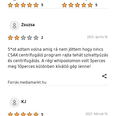
Product Ratings :
Product Ratings :
5
5
Zsuzsa
Product Ratings :
2023. április 18.
2
5*ot adtam volna amig rá nem jöttem hogy nincs
CSAK centrifugáló program rajta tehát szívattyúzás
és centrifugálás. A régi whipoolomon volt 3perces
meg 10perces különben kíválló gép lenne!
share
Forrás mediamarkt.hu
KJ
Product Ratings :
2023. február 10.
5