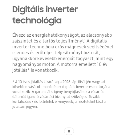
Digitális inverter
technológia
Élvezd az energiahatékonyságot, az alacsonyabb
zajszintet és a tartós teljesítményt! A digitális
inverter technológia erős mágnesek segítségével
csendes és erőteljes teljesítményt biztosít,
ugyanakkor kevesebb energiát fogyaszt, mint egy
hagyományos motor. A motorra emellett 10 év
jótállás* is vonatkozik.
* A 10 éves jótállás kizárólag a 2026. április 1-jén vagy azt
követően vásárolt mosógépek digitális inverteres motorjára
vonatkozik. A garanciális igény benyújtásához a vásárlás
dátumát igazoló vásárlási bizonylat szükséges. További
korlátozások és feltételek érvényesek, a részleteket lásd a
jótállási jegyen.
Indicator 1