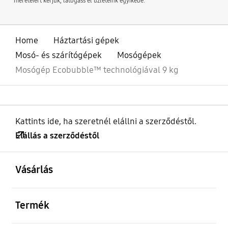
méreteiért kérjük, látogass el üzleteink egyikébe.
Home
Háztartási gépek
Mosó- és szárítógépek
Mosógépek
Mosógép Ecobubble™ technológiával 9 kg
Kattints ide, ha szeretnél elállni a szerződéstől.
Elállás a szerződéstől
kinyitás
Footer Navigation
Vásárlás
kinyitás
Termék
kinyitás