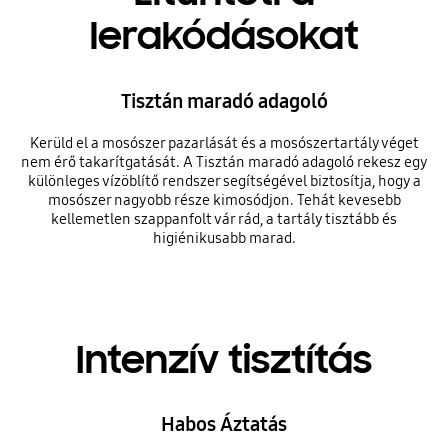
lerakódásokat
Tisztán maradó adagoló
Kerüld el a mosószer pazarlását és a mosószertartály véget
nem érő takarítgatását. A Tisztán maradó adagoló rekesz egy
különleges vízöblítő rendszer segítségével biztosítja, hogy a
mosószer nagyobb része kimosódjon. Tehát kevesebb
kellemetlen szappanfolt vár rád, a tartály tisztább és
higiénikusabb marad.
Intenzív tisztítás
Habos Áztatás