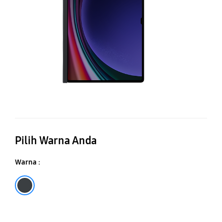
Sc
Pilih Warna Anda
Warna :
Black