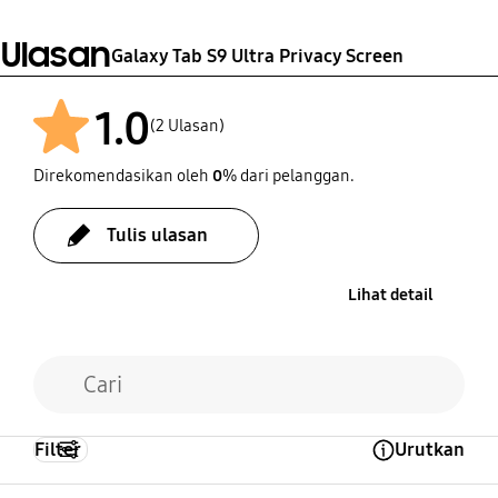
Ulasan
Galaxy Tab S9 Ultra Privacy Screen
1.0
(2 Ulasan)
Direkomendasikan oleh
0
% dari pelanggan.
Tulis ulasan
Lihat detail
Filter
Urutkan
Open Tooltip Layer