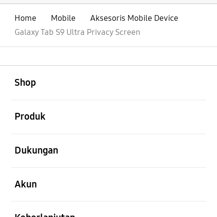
Home
Mobile
Aksesoris Mobile Device
Galaxy Tab S9 Ultra Privacy Screen
Buka
Footer Navigation
Shop
Buka
Produk
Buka
Dukungan
Buka
Akun
Buka