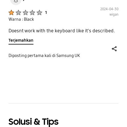
2024-04-30
Product Ratings :
1
wigan
Warna : Black
Doesnt work with the keyboard like it's described.
Terjemahkan
share
Diposting pertama kali di Samsung UK
bazaarvoice Certification Label
Solusi & Tips