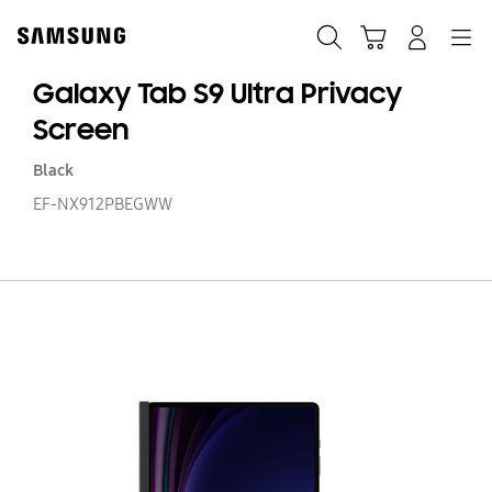
Skip
to
Cari
Troli
Login
Navigation
content
Galaxy Tab S9 Ultra Privacy
Screen
Black
EF-NX912PBEGWW
Ga
T
S9
Ul
Pr