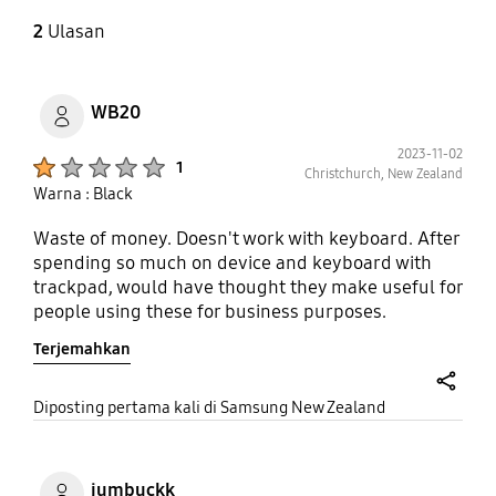
2
Ulasan
WB20
2023-11-02
Product Ratings :
1
Christchurch, New Zealand
Warna : Black
Waste of money. Doesn't work with keyboard. After
spending so much on device and keyboard with
trackpad, would have thought they make useful for
people using these for business purposes.
Terjemahkan
share
Diposting pertama kali di Samsung New Zealand
jumbuckk