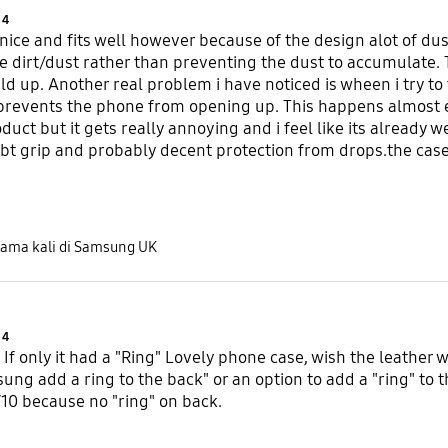
Product Ratings :
4
 nice and fits well however because of the design alot of d
he dirt/dust rather than preventing the dust to accumulate.
ld up. Another real problem i have noticed is wheen i try to 
revents the phone from opening up. This happens almost ev
uct but it gets really annoying and i feel like its already w
cebt grip and probably decent protection from drops.the case 
eight.
tama kali di Samsung UK
Product Ratings :
4
 If only it had a "Ring" Lovely phone case, wish the leather w
ung add a ring to the back" or an option to add a "ring" to t
9/10 because no "ring" on back.