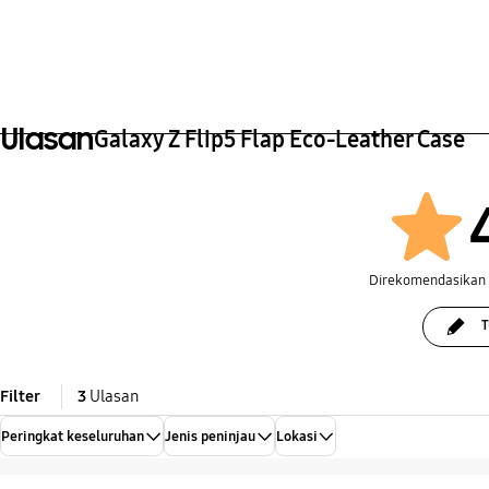
Ulasan
Galaxy Z Flip5 Flap Eco-Leather Case
Direkomendasikan
T
Filter
3
Ulasan
Peringkat keseluruhan
Jenis peninjau
Lokasi