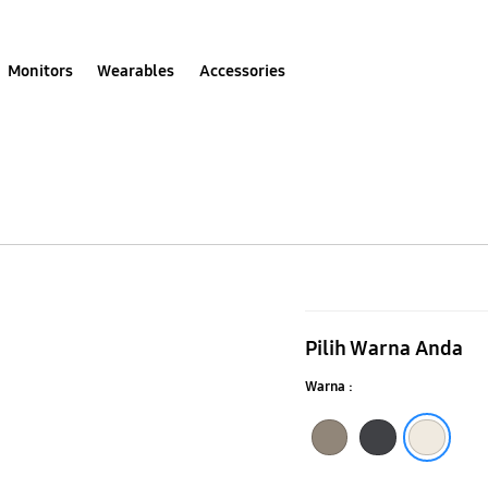
Monitors
Wearables
Accessories
Galaxy
Z
Pilih Warna Anda
Flip5
Warna :
Flap
Eco-
Etoupe
Black
Cream
Leather