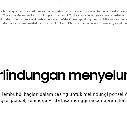
 Flip5 dijual terpisah. Pilihan warna, model dan disain aksesoris dapat berbeda di setiap nega
** Gambar disimulasikan untuk tujuan ilustrasi. UX/UI yang sebenarnya mungkin berbeda.
ified. Bahan plastik dari Flap Eco-leather case(EF-VF731) mengandung minimal 14% konten dau
 bahan sintetik dengan efek kulit, bukan kulit asli. Klaim Eco terbatas untuk konten yang dida
rlindungan menyelu
ng lembut di bagian dalam casing untuk melindungi ponsel
ngsel ponsel, sehingga Anda bisa menggunakan perangkat