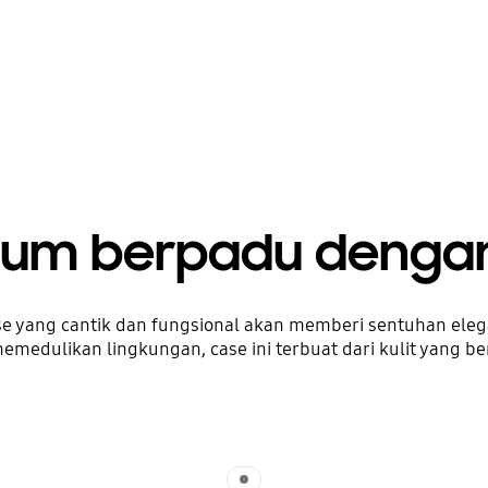
ium berpadu dengan
se yang cantik dan fungsional akan memberi sentuhan eleg
medulikan lingkungan, case ini terbuat dari kulit yang ber
Indicator 1