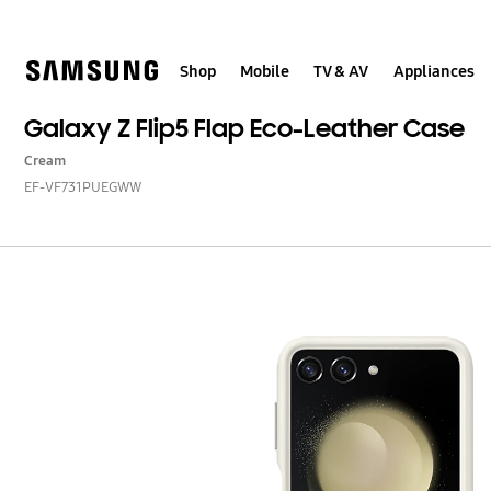
Skip
to
content
Shop
Mobile
TV & AV
Appliances
Galaxy Z Flip5 Flap Eco-Leather Case
Cream
EF-VF731PUEGWW