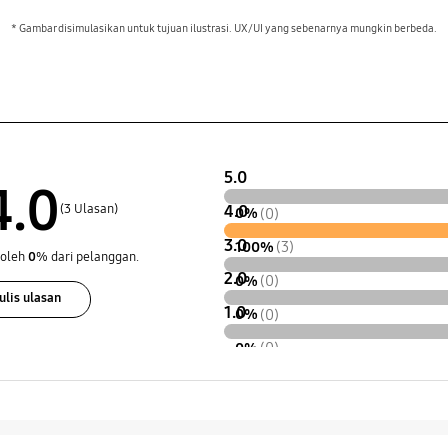
* Gambar disimulasikan untuk tujuan ilustrasi. UX/UI yang sebenarnya mungkin berbeda.
5.0
4.0
(3 Ulasan)
4.0
0%
(0)
3.0
100%
(3)
 oleh
0
% dari pelanggan.
2.0
0%
(0)
ulis ulasan
1.0
0%
(0)
0%
(0)