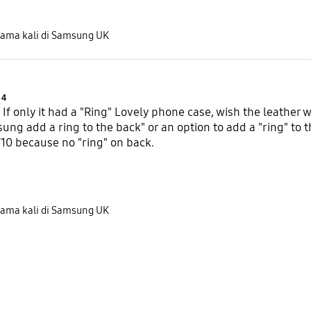
tama kali di Samsung UK
Product Ratings :
4
 If only it had a "Ring" Lovely phone case, wish the leather w
ung add a ring to the back" or an option to add a "ring" to t
9/10 because no "ring" on back.
tama kali di Samsung UK