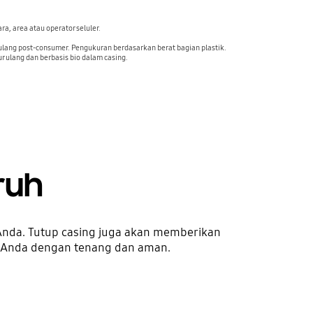
ra, area atau operator seluler.
r ulang post-consumer. Pengukuran berdasarkan berat bagian plastik.
ur ulang dan berbasis bio dalam casing.
ruh
 Anda. Tutup casing juga akan memberikan
 Anda dengan tenang dan aman.