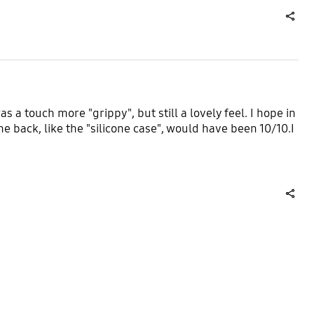
share
as a touch more "grippy", but still a lovely feel. I hope in
he back, like the "silicone case", would have been 10/10.I
share