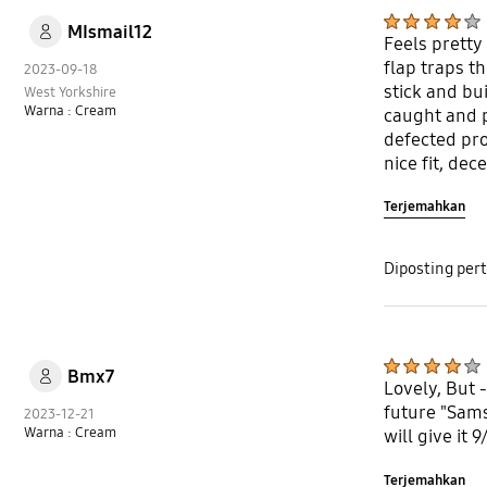
MIsmail12
Feels pretty
flap traps t
2023-09-18
stick and bui
West Yorkshire
Warna : Cream
caught and p
defected prod
nice fit, de
amount of w
Terjemahkan
Diposting per
Bmx7
Lovely, But -
future "Sams
2023-12-21
Warna : Cream
will give it 
Terjemahkan