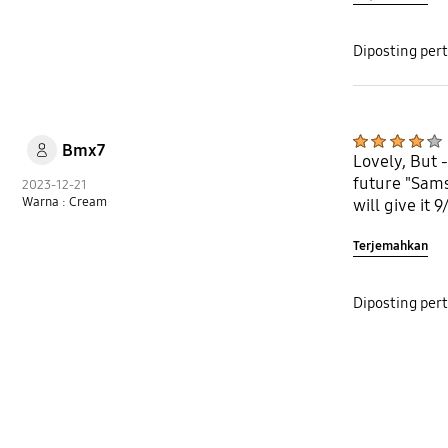
Diposting per
Bmx7
Lovely, But -
future "Sams
2023-12-21
Warna : Cream
will give it 
Terjemahkan
Diposting per
bazaarvoice Certification Label