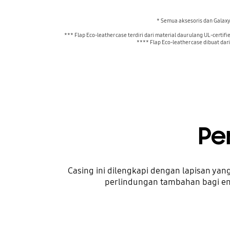
* Semua aksesoris dan Galaxy Z
*** Flap Eco-leather case terdiri dari material daur ulang UL-cert
**** Flap Eco-leather case dibuat dari
Pe
Casing ini dilengkapi dengan lapisan ya
perlindungan tambahan bagi e