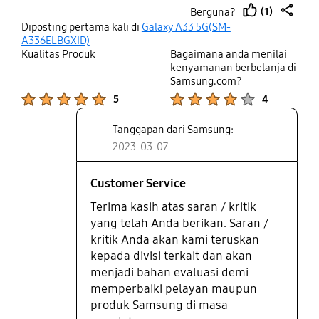
tulisan untuk detaillnya itu tidak
(1)
Berguna?
dapat sehingga hasil foto buram.
thumb
share
Diposting pertama kali di
Galaxy A33 5G(SM-
Mungkin ke depannya dapat
up
A336ELBGXID)
dioptimalkan menggunakan
Kualitas Produk
Bagaimana anda menilai
update software. Terima kasih.
kenyamanan berbelanja di
Samsung.com?
Product Ratings :
Product Ratings :
5
4
Tanggapan dari Samsung:
2023-03-07
Customer Service
Terima kasih atas saran / kritik
yang telah Anda berikan. Saran /
kritik Anda akan kami teruskan
kepada divisi terkait dan akan
menjadi bahan evaluasi demi
memperbaiki pelayan maupun
produk Samsung di masa