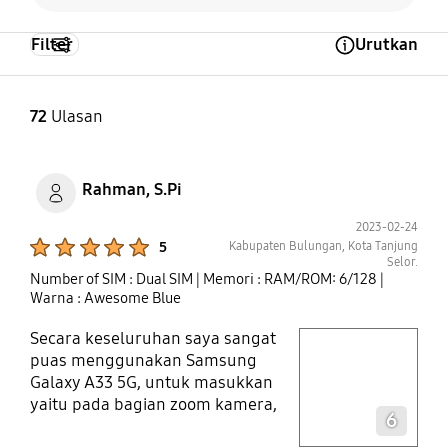
Filter
Urutkan
Open Tooltip Layer
72
Ulasan
Rahman, S.Pi
2023-02-24
Product Ratings :
Kabupaten Bulungan, Kota Tanjung
5
Selor.
Number of SIM : Dual SIM
| Memori : RAM/ROM: 6/128
|
Warna : Awesome Blue
Secara keseluruhan saya sangat
play video
puas menggunakan Samsung
Galaxy A33 5G, untuk masukkan
Layer popup open
yaitu pada bagian zoom kamera,
6
ketika saya pakai untuk zoom pada