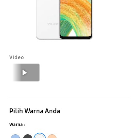
Video
Sebelumnya
Berikutnya
Pilih Warna Anda
Warna :
Awesome Blue
Awesome Black
Awesome White
Awesome Peach