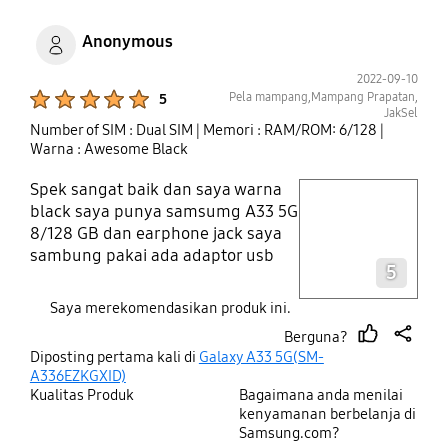
Anonymous
2022-09-10
Product Ratings :
Pela mampang,Mampang Prapatan,
5
JakSel
Number of SIM : Dual SIM
| Memori : RAM/ROM: 6/128
|
Warna : Awesome Black
Spek sangat baik dan saya warna
play video
black saya punya samsumg A33 5G
8/128 GB dan earphone jack saya
Layer popup open
sambung pakai ada adaptor usb
5
teype c ke audio jack 3.5
Saya merekomendasikan produk ini.
Berguna?
thumb
share
Diposting pertama kali di
Galaxy A33 5G(SM-
up
A336EZKGXID)
Kualitas Produk
Bagaimana anda menilai
kenyamanan berbelanja di
Samsung.com?
Product Ratings :
Product Ratings :