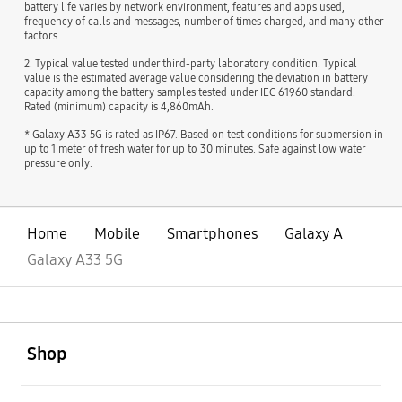
battery life varies by network environment, features and apps used,
frequency of calls and messages, number of times charged, and many other
factors.
2. Typical value tested under third-party laboratory condition. Typical
value is the estimated average value considering the deviation in battery
capacity among the battery samples tested under IEC 61960 standard.
Rated (minimum) capacity is 4,860mAh.
* Galaxy A33 5G is rated as IP67. Based on test conditions for submersion in
up to 1 meter of fresh water for up to 30 minutes. Safe against low water
pressure only.
Home
Mobile
Smartphones
Galaxy A
Galaxy A33 5G
Buka
Footer Navigation
Shop
Buka