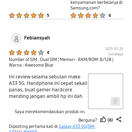
kendala setelahnya. Daily use ya
kenyamanan berbelanja di
bukan yg jarang dipake. Apalagi yg
Samsung.com?
satu lagi tipe A30s masih aman
Product Ratings :
Product Ratings :
5
4
sentosa udah 5 tahun.
Febiansyah
2023-01-20
Product Ratings :
4
Surabaya
Number of SIM : Dual SIM
| Memori : RAM/ROM: 8/128
|
Warna : Awesome Blue
Ini review selama sebulan make
play video
A33 5G. Handphone ini cepat sekali
panas, buat gamer hardcore
Layer popup open
mending jangan ambil hp ini dah
3
seriusan. Masih banyak hp buat
gaming yg lebih bagus di harga
Saya merekomendasikan produk ini.
sekelas. Namun gua sangat salut
(6)
Berguna?
sama ui nya yang smooth dan
thumb
share
Diposting pertama kali di
Galaxy A33 5G(SM-
sleek bgt di hp ini. Kesimpulannya
up
A336ELBHXID)