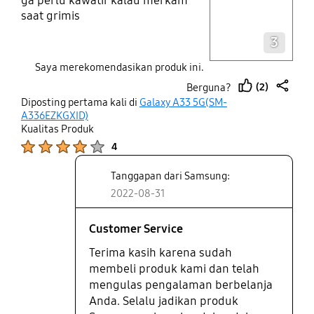
ga perlu kawatir kalau merkam
saat grimis
Layer popup open
3
Saya merekomendasikan produk ini.
(2)
Berguna?
thumb
share
Diposting pertama kali di
Galaxy A33 5G(SM-
up
A336EZKGXID)
Kualitas Produk
Product Ratings :
4
Tanggapan dari Samsung:
2022-08-31
Customer Service
Terima kasih karena sudah
membeli produk kami dan telah
mengulas pengalaman berbelanja
Anda. Selalu jadikan produk