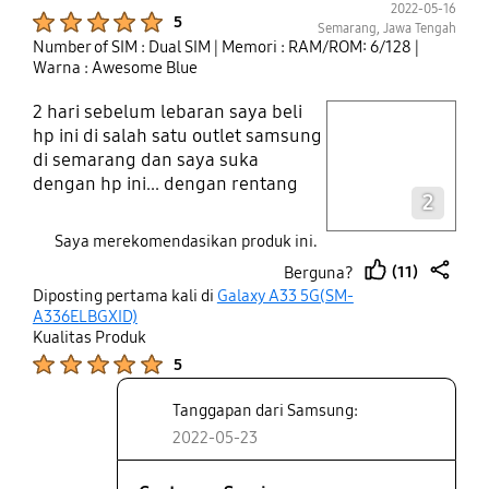
2022-05-16
Product Ratings :
5
Semarang, Jawa Tengah
Number of SIM : Dual SIM
| Memori : RAM/ROM: 6/128
|
Warna : Awesome Blue
2 hari sebelum lebaran saya beli
play video
hp ini di salah satu outlet samsung
di semarang dan saya suka
Layer popup open
dengan hp ini... dengan rentang
2
harga hampir menyentuh 5 jutaan,
hp ini punya fitur yang membuat
Saya merekomendasikan produk ini.
penggunanya sangat puas seperti
(11)
Berguna?
kamera 48MP nya yang dilengkapi
thumb
share
Diposting pertama kali di
Galaxy A33 5G(SM-
OIS serta rating tahan air dan debu
up
A336ELBGXID)
Good job, samsung
Kualitas Produk
Product Ratings :
5
Tanggapan dari Samsung:
2022-05-23