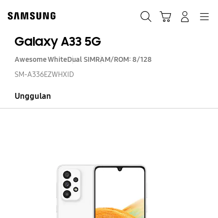
Skip
to
Cari
Troli
Login
Navigation
content
Galaxy A33 5G
Awesome White
Dual SIM
RAM/ROM: 8/128
SM-A336EZWHXID
Unggulan
Ga
A3
5