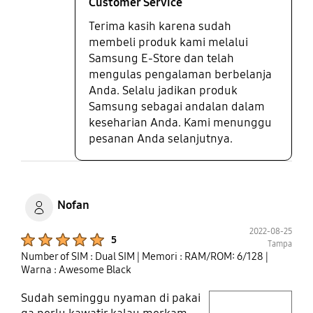
Customer Service
Terima kasih karena sudah
membeli produk kami melalui
Samsung E-Store dan telah
mengulas pengalaman berbelanja
Anda. Selalu jadikan produk
Samsung sebagai andalan dalam
keseharian Anda. Kami menunggu
pesanan Anda selanjutnya.
Nofan
2022-08-25
Product Ratings :
5
Tampa
Number of SIM : Dual SIM
| Memori : RAM/ROM: 6/128
|
Warna : Awesome Black
Sudah seminggu nyaman di pakai
play video