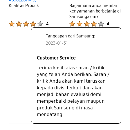
hp ini buat daily use lebih dari
Kualitas Produk
Bagaimana anda menilai
cukup bgt. Kamera oke, batre oke,
kenyamanan berbelanja di
dan yg paling gua suka experience
Samsung.com?
memakai one ui di hp ini. Gua
Product Ratings :
Product Ratings :
4
4
harap di next update samsung
bakal fix battery heat issuenya,
Tanggapan dari Samsung:
dan beberapa pengoptimalan
2023-01-31
performa di game seperti ml,
genshin, dan pubg tentunya biar
Customer Service
bisa buka smooth + extreme.
Terima kasih atas saran / kritik
yang telah Anda berikan. Saran /
kritik Anda akan kami teruskan
kepada divisi terkait dan akan
menjadi bahan evaluasi demi
memperbaiki pelayan maupun
produk Samsung di masa
mendatang.