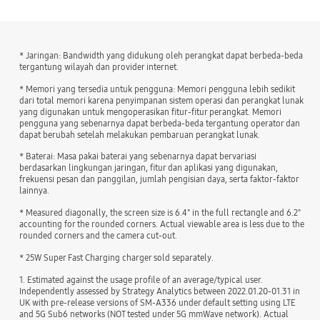
* Jaringan: Bandwidth yang didukung oleh perangkat dapat berbeda-beda
tergantung wilayah dan provider internet.
* Memori yang tersedia untuk pengguna: Memori pengguna lebih sedikit
dari total memori karena penyimpanan sistem operasi dan perangkat lunak
yang digunakan untuk mengoperasikan fitur-fitur perangkat. Memori
pengguna yang sebenarnya dapat berbeda-beda tergantung operator dan
dapat berubah setelah melakukan pembaruan perangkat lunak.
* Baterai: Masa pakai baterai yang sebenarnya dapat bervariasi
berdasarkan lingkungan jaringan, fitur dan aplikasi yang digunakan,
frekuensi pesan dan panggilan, jumlah pengisian daya, serta faktor-faktor
lainnya.
* Measured diagonally, the screen size is 6.4" in the full rectangle and 6.2"
accounting for the rounded corners. Actual viewable area is less due to the
rounded corners and the camera cut-out.
* 25W Super Fast Charging charger sold separately.
1. Estimated against the usage profile of an average/typical user.
Independently assessed by Strategy Analytics between 2022.01.20-01.31 in
UK with pre-release versions of SM-A336 under default setting using LTE
and 5G Sub6 networks (NOT tested under 5G mmWave network). Actual