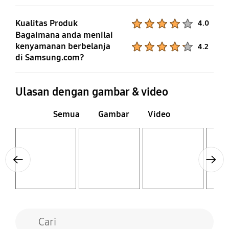
Kualitas Produk
Product Ratings :
4.0
Bagaimana anda menilai
kenyamanan berbelanja
Product Ratings :
4.2
di Samsung.com?
Ulasan dengan gambar & video
Semua
Gambar
Video
Layer popup open
Layer popup open
Layer popup open
Layer popup open
Previous
Next