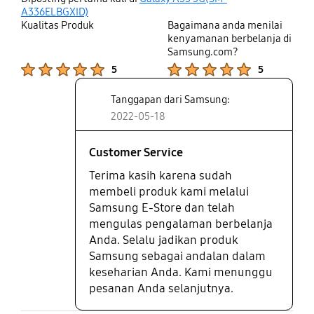
up
A336ELBGXID)
Kualitas Produk
Bagaimana anda menilai
kenyamanan berbelanja di
Samsung.com?
Product Ratings :
Product Ratings :
5
5
Tanggapan dari Samsung:
2022-05-18
Customer Service
Terima kasih karena sudah
membeli produk kami melalui
Samsung E-Store dan telah
mengulas pengalaman berbelanja
Anda. Selalu jadikan produk
Samsung sebagai andalan dalam
keseharian Anda. Kami menunggu
pesanan Anda selanjutnya.