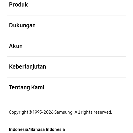
Produk
Buka
Dukungan
Buka
Akun
Buka
Keberlanjutan
Buka
Tentang Kami
Copyright© 1995-2026 Samsung. All rights reserved.
Indonesia/Bahasa Indonesia