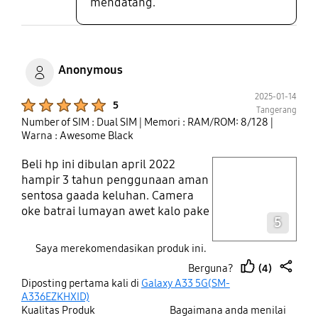
mendatang.
Anonymous
2025-01-14
Product Ratings :
5
Tangerang
Number of SIM : Dual SIM
| Memori : RAM/ROM: 8/128
|
Warna : Awesome Black
Beli hp ini dibulan april 2022
play video
hampir 3 tahun penggunaan aman
sentosa gaada keluhan. Camera
Layer popup open
oke batrai lumayan awet kalo pake
5
wifi, beda lagi kalo data seluler
lmyan boros. Untuk ketahanan
Saya merekomendasikan produk ini.
airnya pol sih. Pertama pernah
(4)
Berguna?
direndam di bak aman. Trus
thumb
share
Diposting pertama kali di
Galaxy A33 5G(SM-
pernah juga bikin vidio di dalam
up
A336EZKHXID)
kolam renang aman juga gada
Kualitas Produk
Bagaimana anda menilai