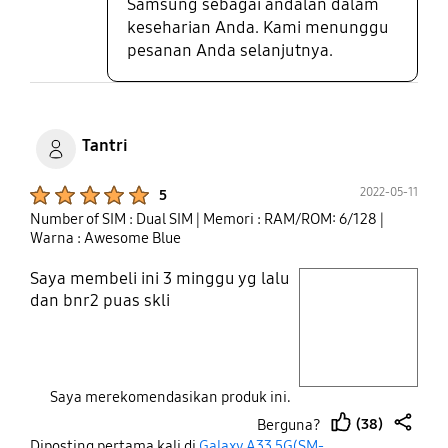
Samsung sebagai andalan dalam
keseharian Anda. Kami menunggu
pesanan Anda selanjutnya.
Tantri
Product Ratings :
2022-05-11
5
Number of SIM : Dual SIM
| Memori : RAM/ROM: 6/128
|
Warna : Awesome Blue
Saya membeli ini 3 minggu yg lalu
play video
dan bnr2 puas skli
Layer popup open
Saya merekomendasikan produk ini.
(38)
Berguna?
thumb
share
Diposting pertama kali di
Galaxy A33 5G(SM-