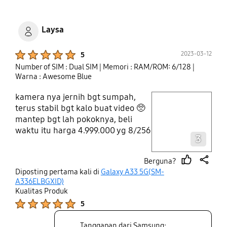
Laysa
Product Ratings :
2023-03-12
5
Number of SIM : Dual SIM
| Memori : RAM/ROM: 6/128
|
Warna : Awesome Blue
kamera nya jernih bgt sumpah,
play video
terus stabil bgt kalo buat video 🥺
mantep bgt lah pokoknya, beli
Layer popup open
waktu itu harga 4.999.000 yg 8/256
3
gb. emg uda dari dulu keluarga
selalu pake samsung
Berguna?
thumb
share
Diposting pertama kali di
Galaxy A33 5G(SM-
up
A336ELBGXID)
Kualitas Produk
Product Ratings :
5
Tanggapan dari Samsung: