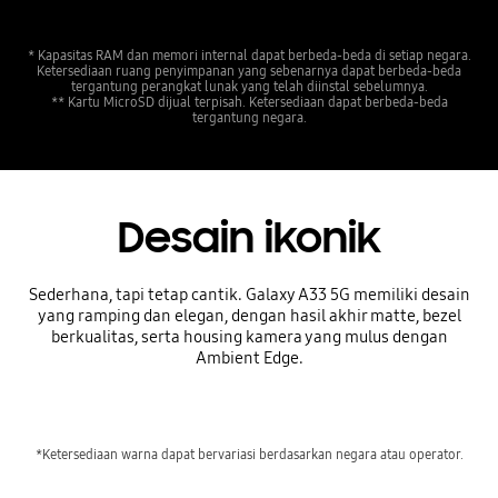
* Kapasitas RAM dan memori internal dapat berbeda-beda di setiap negara.
Ketersediaan ruang penyimpanan yang sebenarnya dapat berbeda-beda
tergantung perangkat lunak yang telah diinstal sebelumnya.
** Kartu MicroSD dijual terpisah. Ketersediaan dapat berbeda-beda
tergantung negara.
Desain ikonik
Sederhana, tapi tetap cantik. Galaxy A33 5G memiliki desain
yang ramping dan elegan, dengan hasil akhir matte, bezel
berkualitas, serta housing kamera yang mulus dengan
Ambient Edge.
*Ketersediaan warna dapat bervariasi berdasarkan negara atau operator.