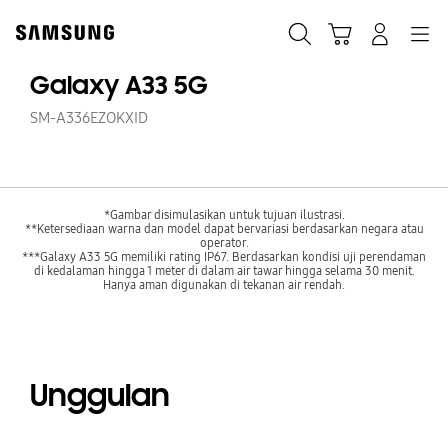
Skip
to
Cari
Troli
Login
Navigation
content
Galaxy A33 5G
SM-A336EZOKXID
*Gambar disimulasikan untuk tujuan ilustrasi.
**Ketersediaan warna dan model dapat bervariasi berdasarkan negara atau
operator.
***Galaxy A33 5G memiliki rating IP67. Berdasarkan kondisi uji perendaman
di kedalaman hingga 1 meter di dalam air tawar hingga selama 30 menit.
Hanya aman digunakan di tekanan air rendah.
Unggulan