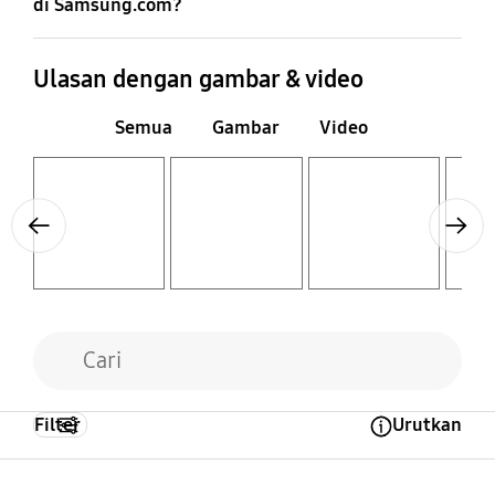
di Samsung.com?
Ulasan dengan gambar & video
Semua
Gambar
Video
Layer popup open
Layer popup open
Layer popup open
Layer popup open
Previous
Next
Filter
Urutkan
Open Tooltip Layer