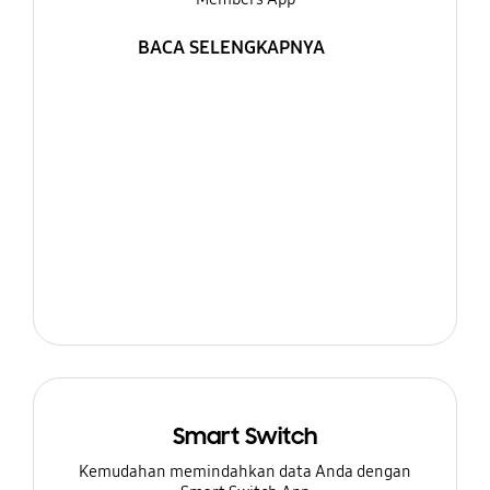
BACA SELENGKAPNYA
Smart Switch
Kemudahan memindahkan data Anda dengan