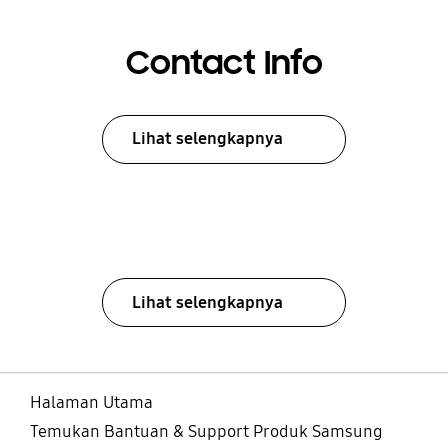
Contact Info
Lihat selengkapnya
Lihat selengkapnya
Halaman Utama
Temukan Bantuan & Support Produk Samsung