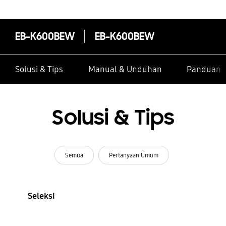
EB-K600BEW
EB-K600BEW
Solusi & Tips
Manual & Unduhan
Panduan I
Solusi & Tips
Semua
Pertanyaan Umum
Seleksi