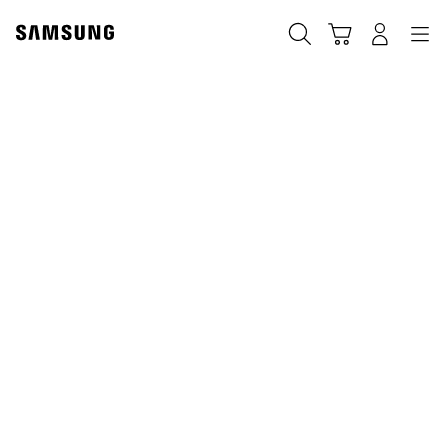
Skip
to
Cari
Troli
Login
Navigation
content