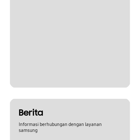
Berita
Informasi berhubungan dengan layanan
samsung