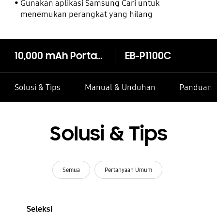
Gunakan aplikasi Samsung Cari untuk
menemukan perangkat yang hilang
10,000 mAh Portable Battery with Type C USB Cable, Silver
EB-P1100C
Solusi & Tips
Manual & Unduhan
Panduan I
Solusi & Tips
Semua
Pertanyaan Umum
Seleksi