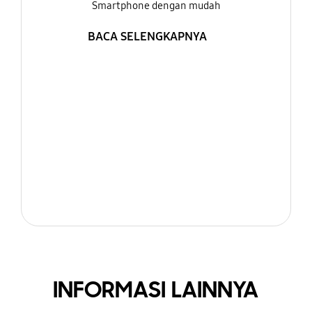
Smartphone dengan mudah
BACA SELENGKAPNYA
INFORMASI LAINNYA