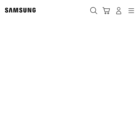
Skip
to
Cari
Troli
Login
Navigation
content