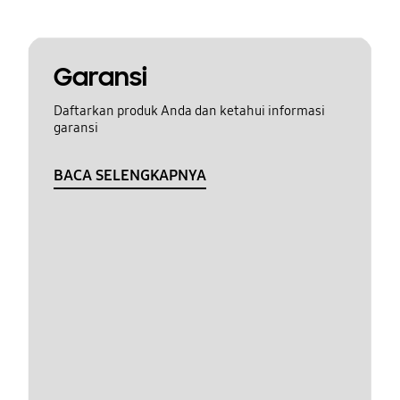
Garansi
Daftarkan produk Anda dan ketahui informasi
garansi
BACA SELENGKAPNYA