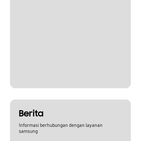
Berita
Informasi berhubungan dengan layanan
samsung