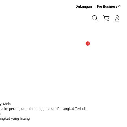
Dukungan
For Business
Cari
Troli
Login/Sign-Up
Cari
3
Pemberitahuan
xy Anda
 ke perangkat lain menggunakan Perangkat Terhubung
n
ngkat yang hilang