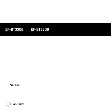
EF-BT330B
EF-BT330B
Seleksi
Aplikasi