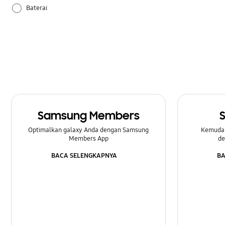
Baterai
Daya
Lainnya
Multimedia
Pengaturan
Samsung Members
Perangkat Keras
Optimalkan galaxy Anda dengan Samsung
Kemuda
Members App
de
Samsung Apps
BACA SELENGKAPNYA
BA