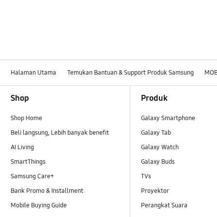
Halaman Utama
Temukan Bantuan & Support Produk Samsung
MOB
Footer Navigation
Shop
Produk
Shop Home
Galaxy Smartphone
Beli langsung, Lebih banyak benefit
Galaxy Tab
AI Living
Galaxy Watch
SmartThings
Galaxy Buds
Samsung Care+
TVs
Bank Promo & Installment
Proyektor
Mobile Buying Guide
Perangkat Suara