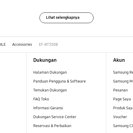
Lihat selengkapnya
ILE
Accessories
EF-BT330B
Dukungan
Akun
Halaman Dukungan
Samsung R
Panduan Pengguna & Software
Samsung M
Temukan Dukungan
Pesanan
FAQ Toko
Page Saya
Informasi Garansi
Produk Say
Dukungan Service Center
Voucher
Reservasi & Perbaikan
Samsung Clu