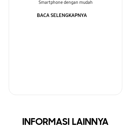
Smartphone dengan mudah
BACA SELENGKAPNYA
INFORMASI LAINNYA