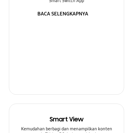
Smart Switch App
BACA SELENGKAPNYA
Smart View
Kemudahan berbagi dan menampilkan konten