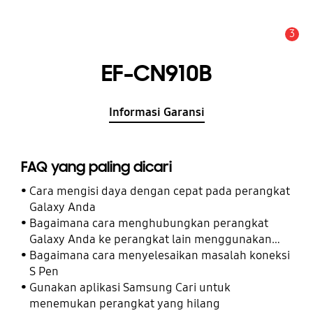
3
Pemberitahuan
EF-CN910B
Informasi Garansi
FAQ yang paling dicari
Cara mengisi daya dengan cepat pada perangkat
Galaxy Anda
Bagaimana cara menghubungkan perangkat
Galaxy Anda ke perangkat lain menggunakan
Perangkat Terhubung
Bagaimana cara menyelesaikan masalah koneksi
S Pen
Gunakan aplikasi Samsung Cari untuk
menemukan perangkat yang hilang