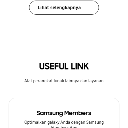
Lihat selengkapnya
USEFUL LINK
Alat perangkat lunak lainnya dan layanan
Samsung Members
Optimalkan galaxy Anda dengan Samsung
Members App