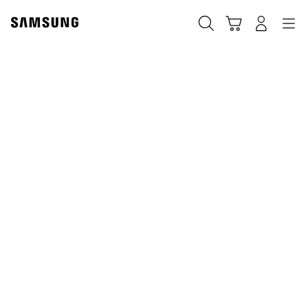
Skip
to
Cari
Troli
Login
Navigation
content