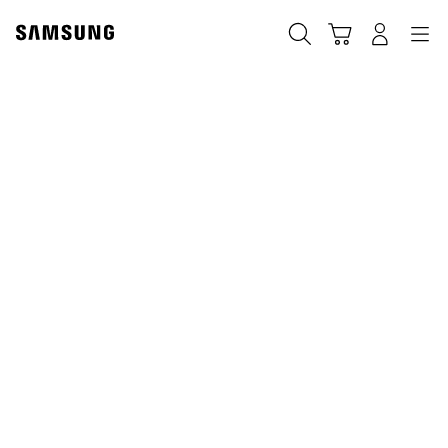
Skip
to
Cari
Troli
Login
Navigation
content