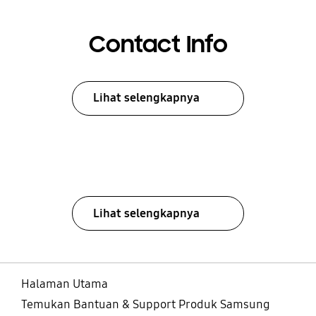
Contact Info
Lihat selengkapnya
Lihat selengkapnya
Halaman Utama
Temukan Bantuan & Support Produk Samsung