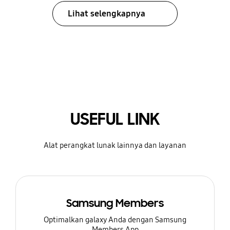
Lihat selengkapnya
USEFUL LINK
Alat perangkat lunak lainnya dan layanan
Samsung Members
Optimalkan galaxy Anda dengan Samsung
Members App