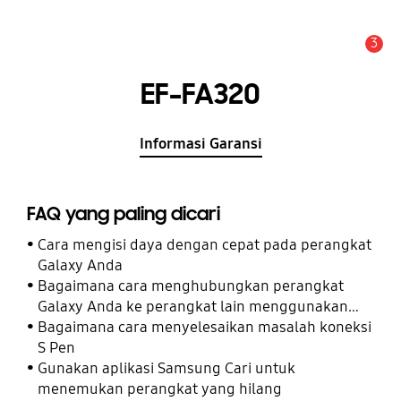
3
Pemberitahuan
EF-FA320
Informasi Garansi
FAQ yang paling dicari
Cara mengisi daya dengan cepat pada perangkat
Galaxy Anda
Bagaimana cara menghubungkan perangkat
Galaxy Anda ke perangkat lain menggunakan
Perangkat Terhubung
Bagaimana cara menyelesaikan masalah koneksi
S Pen
Gunakan aplikasi Samsung Cari untuk
menemukan perangkat yang hilang