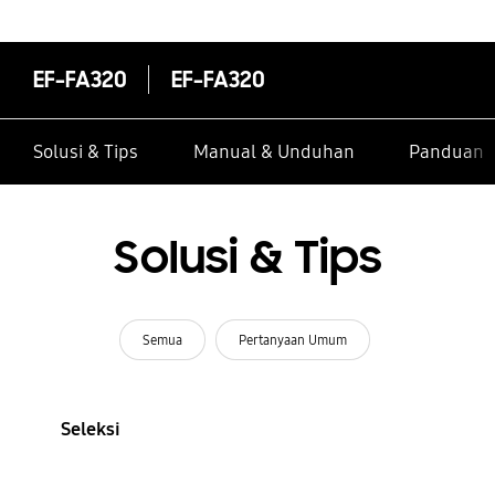
EF-FA320
EF-FA320
Solusi & Tips
Manual & Unduhan
Panduan I
Solusi & Tips
Semua
Pertanyaan Umum
Seleksi