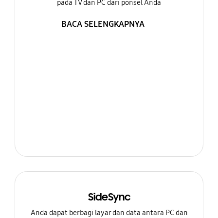
pada TV dan PC dari ponsel Anda
BACA SELENGKAPNYA
SideSync
Anda dapat berbagi layar dan data antara PC dan