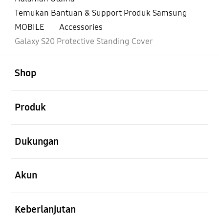
Temukan Bantuan & Support Produk Samsung
MOBILE
Accessories
Galaxy S20 Protective Standing Cover
Buka
Footer Navigation
Shop
Buka
Produk
Buka
Dukungan
Buka
Akun
Buka
Keberlanjutan