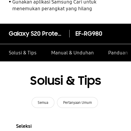
Gunakan aplikasi Samsung Cari untuk
menemukan perangkat yang hilang
Galaxy S20 Protective Standing Cover
EF-RG980
Solusi & Tips
Manual & Unduhan
Panduan I
Solusi & Tips
Semua
Pertanyaan Umum
Seleksi