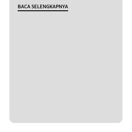
BACA SELENGKAPNYA