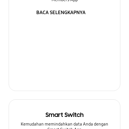
BACA SELENGKAPNYA
Smart Switch
Kemudahan memindahkan data Anda dengan