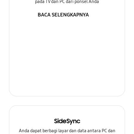
pada TV dan PC dari ponsel Anda
BACA SELENGKAPNYA
SideSync
Anda dapat berbagi layar dan data antara PC dan