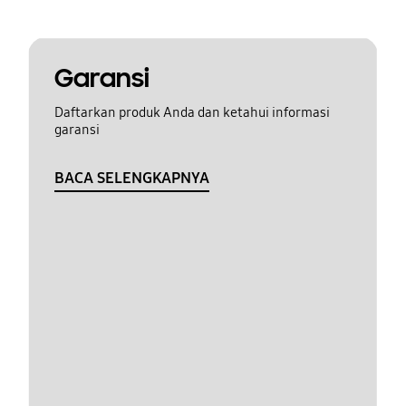
Garansi
Daftarkan produk Anda dan ketahui informasi
garansi
BACA SELENGKAPNYA