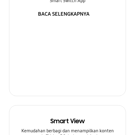
Smart Switch App
BACA SELENGKAPNYA
Smart View
Kemudahan berbagi dan menampilkan konten