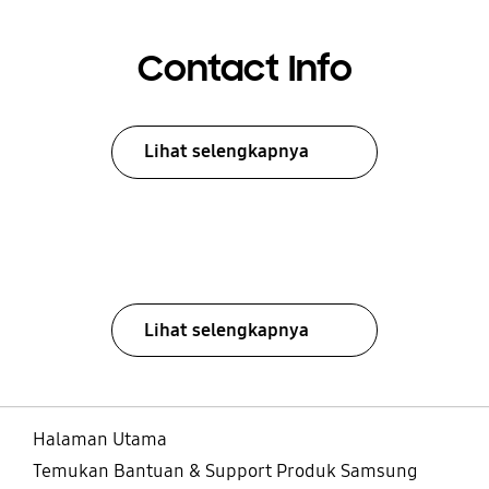
Contact Info
Lihat selengkapnya
Lihat selengkapnya
Halaman Utama
Temukan Bantuan & Support Produk Samsung