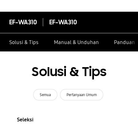
EF-WA310
EF-WA310
Solusi & Tips
Manual & Unduhan
Panduan I
Solusi & Tips
Semua
Pertanyaan Umum
Seleksi