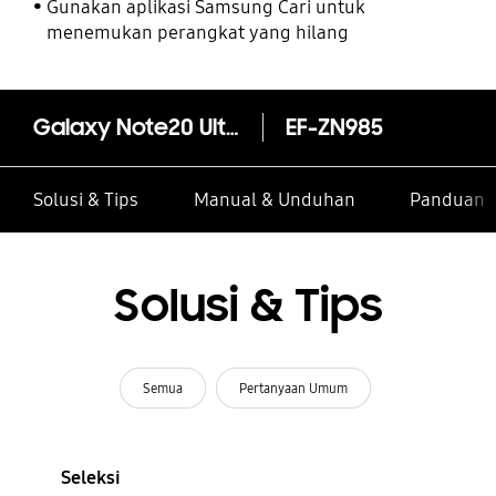
Gunakan aplikasi Samsung Cari untuk
menemukan perangkat yang hilang
Galaxy Note20 Ultra Clear View Cover
EF-ZN985
Solusi & Tips
Manual & Unduhan
Panduan I
Solusi & Tips
Semua
Pertanyaan Umum
Seleksi