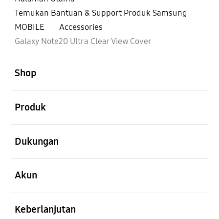
Temukan Bantuan & Support Produk Samsung
MOBILE
Accessories
Galaxy Note20 Ultra Clear View Cover
Buka
Footer Navigation
Shop
Buka
Produk
Buka
Dukungan
Buka
Akun
Buka
Keberlanjutan