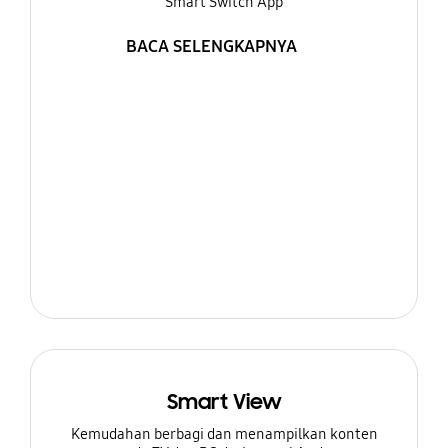
Smart Switch App
BACA SELENGKAPNYA
Smart View
Kemudahan berbagi dan menampilkan konten