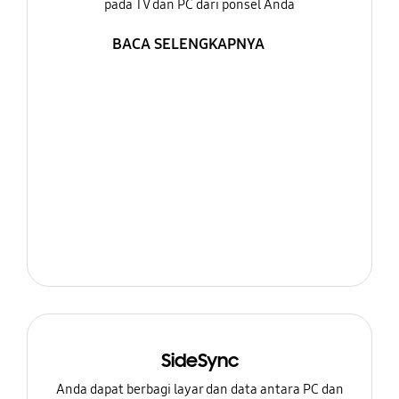
pada TV dan PC dari ponsel Anda
BACA SELENGKAPNYA
SideSync
Anda dapat berbagi layar dan data antara PC dan