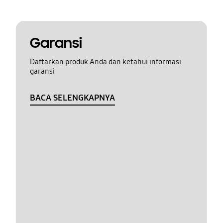
Garansi
Daftarkan produk Anda dan ketahui informasi
garansi
BACA SELENGKAPNYA