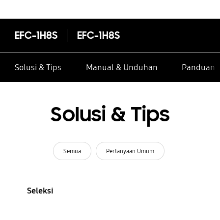
EFC-1H8S
EFC-1H8S
Solusi & Tips
Manual & Unduhan
Panduan I
Solusi & Tips
Semua
Pertanyaan Umum
Seleksi