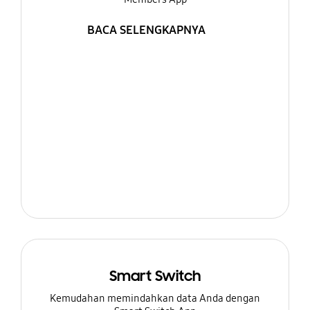
BACA SELENGKAPNYA
Smart Switch
Kemudahan memindahkan data Anda dengan