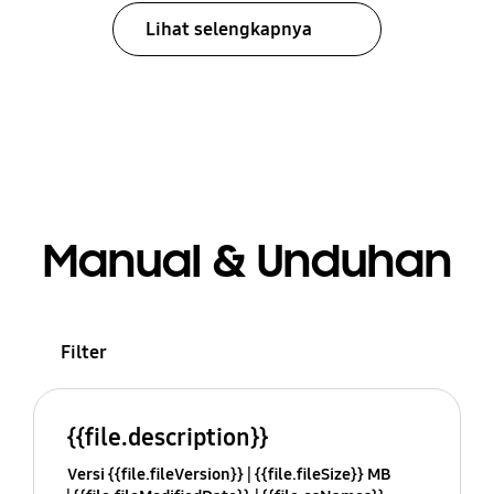
Lihat selengkapnya
Manual & Unduhan
Filter
{{file.description}}
Versi {{file.fileVersion}}
{{file.fileSize}} MB