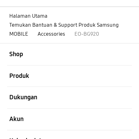
Halaman Utama
Temukan Bantuan & Support Produk Samsung
MOBILE
Accessories
EO-BG920
Buka
Footer Navigation
Shop
Buka
Produk
Buka
Dukungan
Buka
Akun
Buka