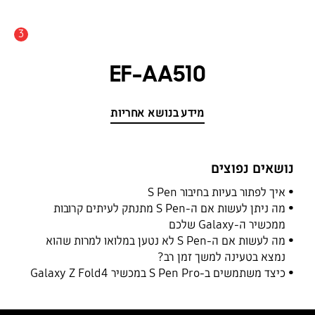
3
התראה
EF-AA510
מידע בנושא אחריות
נושאים נפוצים
איך לפתור בעיות בחיבור S Pen
מה ניתן לעשות אם ה-S Pen מתנתק לעיתים קרובות
ממכשיר ה-Galaxy שלכם
מה לעשות אם ה-S Pen לא נטען במלואו למרות שהוא
נמצא בטעינה למשך זמן רב?
כיצד משתמשים ב-S Pen Pro במכשיר Galaxy Z Fold4