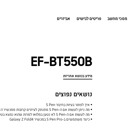
מסכי מחשב
פריטים לבישים
אביזרים
EF-BT550B
מידע בנושא אחריות
נושאים נפוצים
איך לפתור בעיות בחיבור S Pen
מה ניתן לעשות אם ה-S Pen מתנתק לעיתים קרובות ממכשיר ה-Galaxy שלכם
מה לעשות אם ה-S Pen לא נטען במלואו למרות שהוא נמצא בטעינה למשך זמן רב?
כיצד משתמשים ב-S Pen Pro במכשיר Galaxy Z Fold4