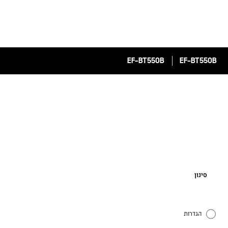
EF-BT550B
EF-BT550B
סינון
הגדרות