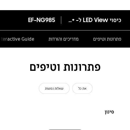
כיסוי LED View ל- +Galaxy S20
EF-NG985
פתרונות וטיפים
מדריכים והורדות
nteractive Guide
פתרונות וטיפים
את כל
שאלות נפוצות
סינון