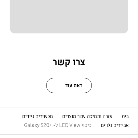
צרו קשר
ראה עוד
בית
עזרה ותמיכה עבור מוצרים
מכשירים ניידים
אביזרים נלווים
כיסוי LED View ל- +Galaxy S20
פתח
Footer Navigation