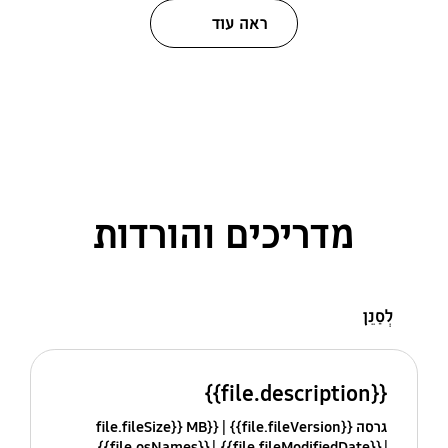
ראה עוד
מדריכים והורדות
לְסַנֵן
{{file.description}}
גרסה {{file.fileVersion}}
{{file.fileSize}} MB
{{file.osNames}}
{{file.fileModifiedDate}}