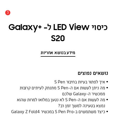
3
התראה
כיסוי LED View ל- +Galaxy
S20
מידע בנושא אחריות
נושאים נפוצים
איך לפתור בעיות בחיבור S Pen
מה ניתן לעשות אם ה-S Pen מתנתק לעיתים קרובות
ממכשיר ה-Galaxy שלכם
מה לעשות אם ה-S Pen לא נטען במלואו למרות שהוא
נמצא בטעינה למשך זמן רב?
כיצד משתמשים ב-S Pen Pro במכשיר Galaxy Z Fold4