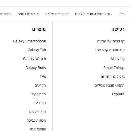
בית
עזרה ותמיכה עבור מוצרים
מכשירים ניידים
אביזרים נלווים
כיסוי LED View ל- Galaxy Note9
Footer Navigation
רכישה
מוצרים
דף הבית של החנות
Galaxy Smartphone
קנו ישירות קבלו יותר
Galaxy Tab
Galaxy Watch
AI Living
Galaxy Buds
SmartThings
ביטולים והחזרות
TVs
תקנוני מבצע פעילים
מקרנים
Explore
מקרני קול
מקררים
מדיחי כלים
מכונות כביסה
שואבי אבק