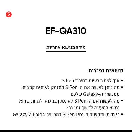
3
התראה
EF-QA310
מידע בנושא אחריות
נושאים נפוצים
איך לפתור בעיות בחיבור S Pen
מה ניתן לעשות אם ה-S Pen מתנתק לעיתים קרובות
ממכשיר ה-Galaxy שלכם
מה לעשות אם ה-S Pen לא נטען במלואו למרות שהוא
נמצא בטעינה למשך זמן רב?
כיצד משתמשים ב-S Pen Pro במכשיר Galaxy Z Fold4