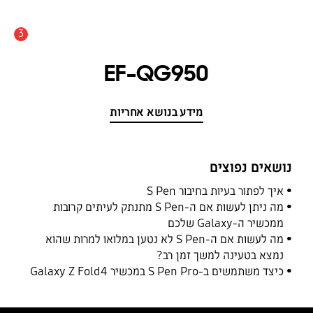
3
התראה
EF-QG950
מידע בנושא אחריות
נושאים נפוצים
איך לפתור בעיות בחיבור S Pen
מה ניתן לעשות אם ה-S Pen מתנתק לעיתים קרובות
ממכשיר ה-Galaxy שלכם
מה לעשות אם ה-S Pen לא נטען במלואו למרות שהוא
נמצא בטעינה למשך זמן רב?
כיצד משתמשים ב-S Pen Pro במכשיר Galaxy Z Fold4