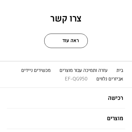
צרו קשר
ראה עוד
בית
עזרה ותמיכה עבור מוצרים
מכשירים ניידים
אביזרים נלווים
EF-QG950
פתח
Footer Navigation
רכישה
פתח
מוצרים
פתח