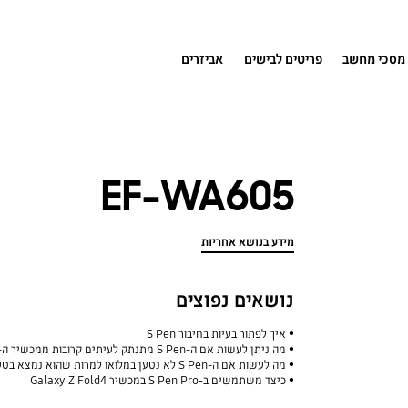
מסכי מחשב
פריטים לבישים
אביזרים
EF-WA605
מידע בנושא אחריות
נושאים נפוצים
איך לפתור בעיות בחיבור S Pen
מה ניתן לעשות אם ה-S Pen מתנתק לעיתים קרובות ממכשיר ה-Galaxy שלכם
מה לעשות אם ה-S Pen לא נטען במלואו למרות שהוא נמצא בטעינה למשך זמן רב?
כיצד משתמשים ב-S Pen Pro במכשיר Galaxy Z Fold4