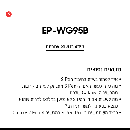
3
התראה
EP-WG95B
מידע בנושא אחריות
נושאים נפוצים
איך לפתור בעיות בחיבור S Pen
מה ניתן לעשות אם ה-S Pen מתנתק לעיתים קרובות
ממכשיר ה-Galaxy שלכם
מה לעשות אם ה-S Pen לא נטען במלואו למרות שהוא
נמצא בטעינה למשך זמן רב?
כיצד משתמשים ב-S Pen Pro במכשיר Galaxy Z Fold4