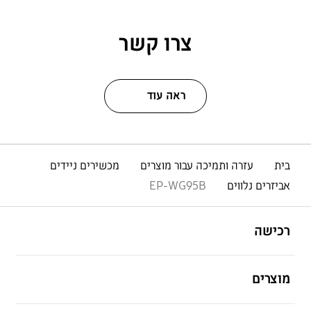
צרו קשר
ראה עוד
בית
עזרה ותמיכה עבור מוצרים
מכשירים ניידים
אביזרים נלווים
EP-WG95B
פתח
Footer Navigation
רכישה
פתח
מוצרים
פתח