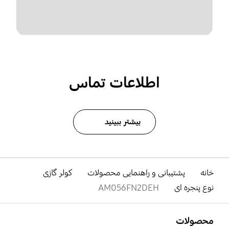
اطلاعات تماس
بیشتر ببینید
خانه
پشتیبانی و راهنمایی محصولات
کولر گازی
نوع پنجره ای
AM056FN2DEH
باز کن
Footer Navigation
محصولات