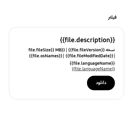
فیلتر
{{file.description}}
نسخه {{file.fileVersion}}
{{file.fileSize}} MB
{{file.osNames}}
{{file.fileModifiedDate}}
{{file.languageName}}
{{file.languageName}}
دانلود