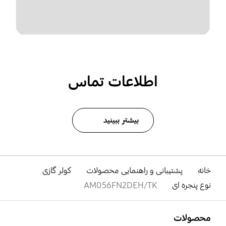
اطلاعات تماس
بیشتر ببینید
خانه
پشتیبانی و راهنمایی محصولات
کولر گازی
نوع پنجره ای
AM056FN2DEH/TK
باز کن
Footer Navigation
محصولات