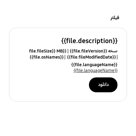
فیلتر
{{file.description}}
نسخه {{file.fileVersion}}
{{file.fileSize}} MB
{{file.osNames}}
{{file.fileModifiedDate}}
{{file.languageName}}
{{file.languageName}}
دانلود