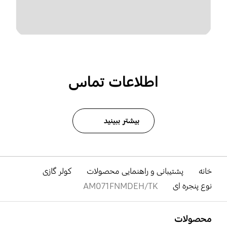
اطلاعات تماس
بیشتر ببینید
خانه
پشتیبانی و راهنمایی محصولات
کولر گازی
نوع پنجره ای
AM071FNMDEH/TK
باز کن
Footer Navigation
محصولات