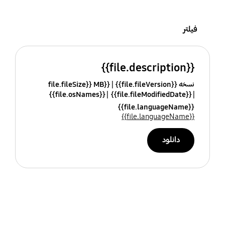
فیلتر
{{file.description}}
نسخه {{file.fileVersion}}
{{file.fileSize}} MB
{{file.osNames}}
{{file.fileModifiedDate}}
{{file.languageName}}
{{file.languageName}}
دانلود