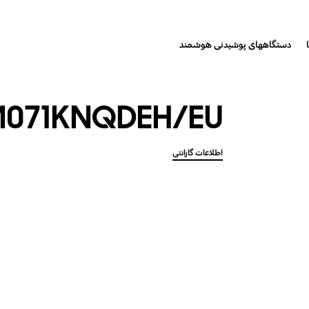
دستگاههای پوشیدنی هوشمند
071KNQDEH/EU
اطلاعات گارانتی