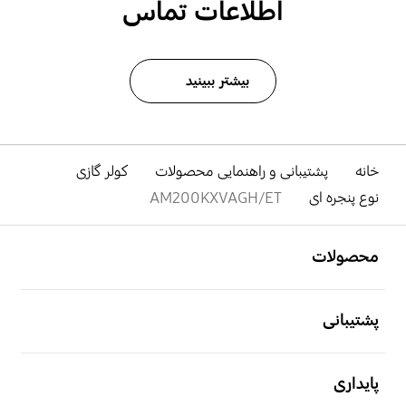
اطلاعات تماس
بیشتر ببینید
خانه
پشتیبانی و راهنمایی محصولات
کولر گازی
نوع پنجره ای
AM200KXVAGH/ET
باز کن
Footer Navigation
محصولات
باز کن
پشتیبانی
باز کن
پایداری