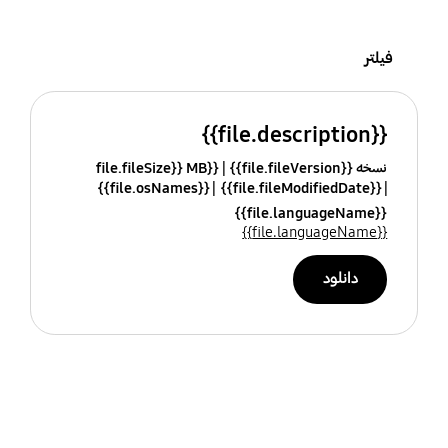
فیلتر
{{file.description}}
نسخه {{file.fileVersion}}
{{file.fileSize}} MB
{{file.osNames}}
{{file.fileModifiedDate}}
{{file.languageName}}
{{file.languageName}}
دانلود