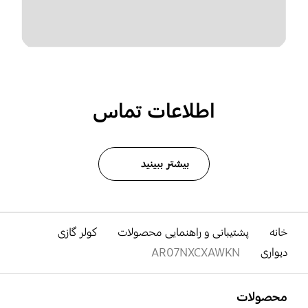
اطلاعات تماس
بیشتر ببینید
خانه
پشتیبانی و راهنمایی محصولات
کولر گازی
دیواری
AR07NXCXAWKN
باز کن
Footer Navigation
محصولات