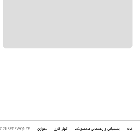
خانه
پشتیبانی و راهنمایی محصولات
کولر گازی
دیواری
R12KSFPEWQNZE
Footer Navigation