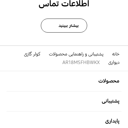
اطلاعات تماس
بیشتر ببینید
خانه
پشتیبانی و راهنمایی محصولات
کولر گازی
دیواری
AR18MSFHBWKX
باز کن
Footer Navigation
محصولات
باز کن
پشتیبانی
باز کن
پایداری