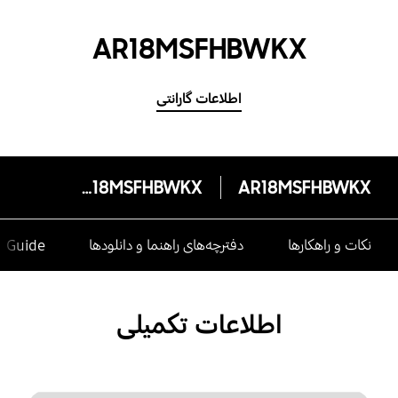
AR18MSFHBWKX
اطلاعات گارانتی
AR18MSFHBWKX
AR18MSFHBWKX
نکات و راهکارها
دفترچه‌های راهنما و دانلودها
e Guide
اطلاعات تکمیلی