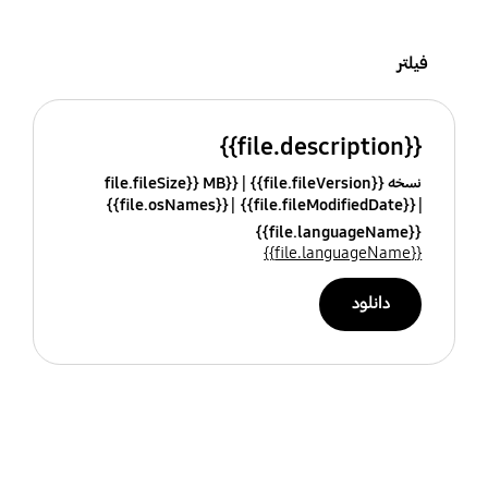
فیلتر
{{file.description}}
نسخه {{file.fileVersion}}
{{file.fileSize}} MB
{{file.osNames}}
{{file.fileModifiedDate}}
{{file.languageName}}
{{file.languageName}}
دانلود