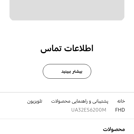
اطلاعات تماس
بیشتر ببینید
خانه
پشتیبانی و راهنمایی محصولات
تلویزیون
UA32ES6200M
FHD
باز کن
Footer Navigation
محصولات