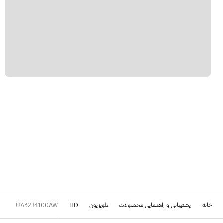
خانه
پشتیبانی و راهنمایی محصولات
تلویزیون
HD
UA32J4100AW
Footer Navigation