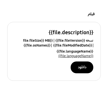
فیلتر
{{file.description}}
نسخه {{file.fileVersion}}
{{file.fileSize}} MB
{{file.osNames}}
{{file.fileModifiedDate}}
{{file.languageName}}
{{file.languageName}}
دانلود