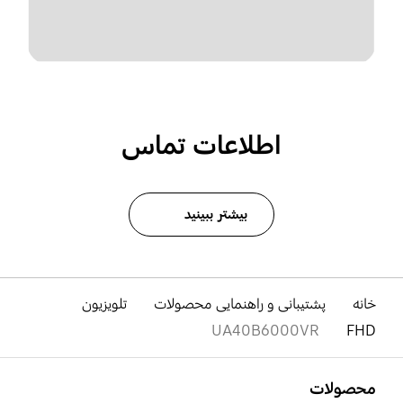
اطلاعات تماس
بیشتر ببینید
خانه
پشتیبانی و راهنمایی محصولات
تلویزیون
UA40B6000VR
FHD
باز کن
Footer Navigation
محصولات