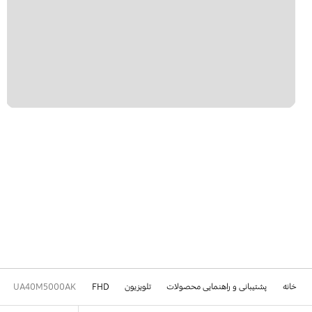
خانه
پشتیبانی و راهنمایی محصولات
تلویزیون
FHD
UA40M5000AK
Footer Navigation