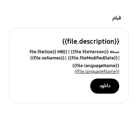
فیلتر
{{file.description}}
نسخه {{file.fileVersion}}
{{file.fileSize}} MB
{{file.osNames}}
{{file.fileModifiedDate}}
{{file.languageName}}
{{file.languageName}}
دانلود