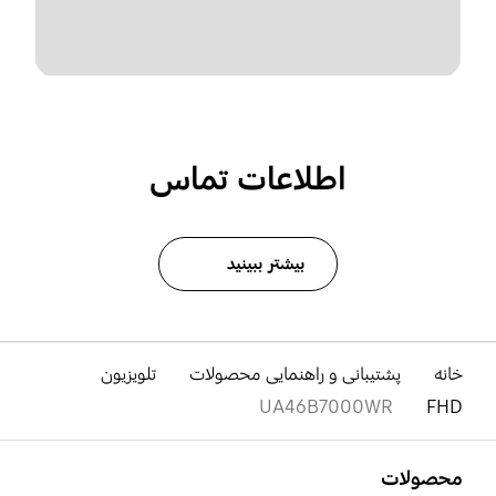
اطلاعات تماس
بیشتر ببینید
خانه
پشتیبانی و راهنمایی محصولات
تلویزیون
UA46B7000WR
FHD
باز کن
Footer Navigation
محصولات