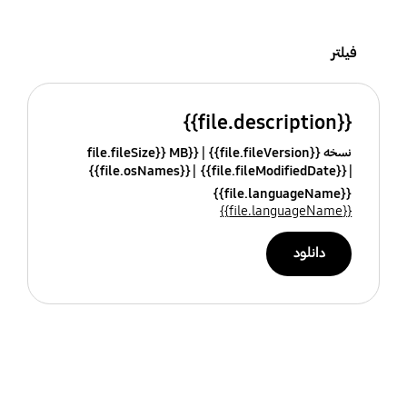
فیلتر
{{file.description}}
نسخه {{file.fileVersion}}
{{file.fileSize}} MB
{{file.osNames}}
{{file.fileModifiedDate}}
{{file.languageName}}
{{file.languageName}}
دانلود