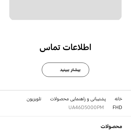
اطلاعات تماس
بیشتر ببینید
خانه
پشتیبانی و راهنمایی محصولات
تلویزیون
UA46D5000PM
FHD
باز کن
Footer Navigation
محصولات