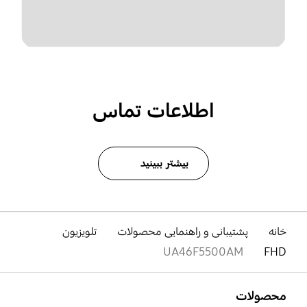
اطلاعات تماس
بیشتر ببینید
خانه
پشتیبانی و راهنمایی محصولات
تلویزیون
UA46F5500AM
FHD
باز کن
Footer Navigation
محصولات