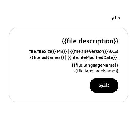
فیلتر
{{file.description}}
نسخه {{file.fileVersion}}
{{file.fileSize}} MB
{{file.osNames}}
{{file.fileModifiedDate}}
{{file.languageName}}
{{file.languageName}}
دانلود