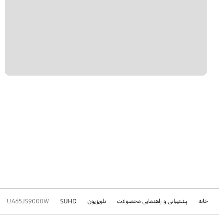
خانه
پشتیبانی و راهنمایی محصولات
تلویزیون
SUHD
UA65JS9000W
Footer Navigation