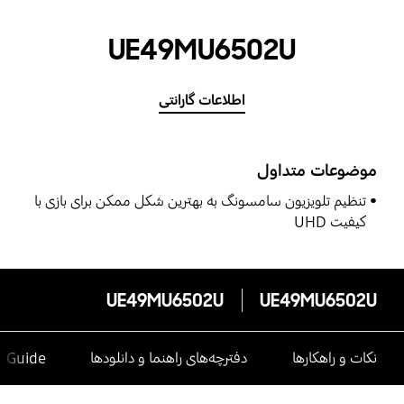
UE49MU6502U
اطلاعات گارانتی
موضوعات متداول
تنظیم تلویزیون سامسونگ به بهترین شکل ممکن برای بازی با
کیفیت UHD
UE49MU6502U
UE49MU6502U
نکات و راهکارها
دفترچه‌های راهنما و دانلودها
e Guide