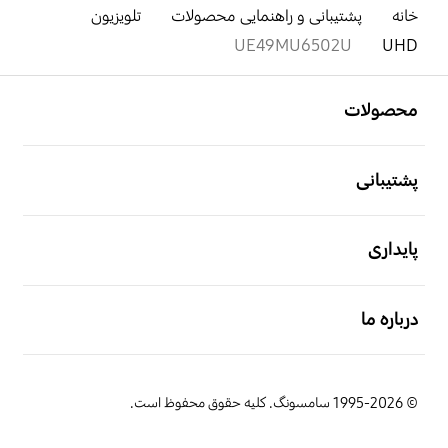
خانه
پشتیبانی و راهنمایی محصولات
تلویزیون
UE49MU6502U
UHD
باز کن
Footer Navigation
محصولات
باز کن
پشتیبانی
باز کن
پایداری
باز کن
درباره ما
© 1995-2026 سامسونگ. کلیه حقوق محفوظ است.